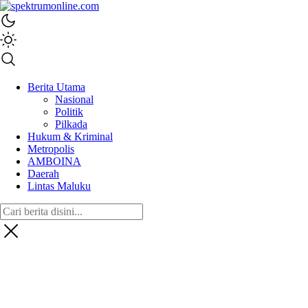
spektrumonline.com
Berita Utama
Nasional
Politik
Pilkada
Hukum & Kriminal
Metropolis
AMBOINA
Daerah
Lintas Maluku