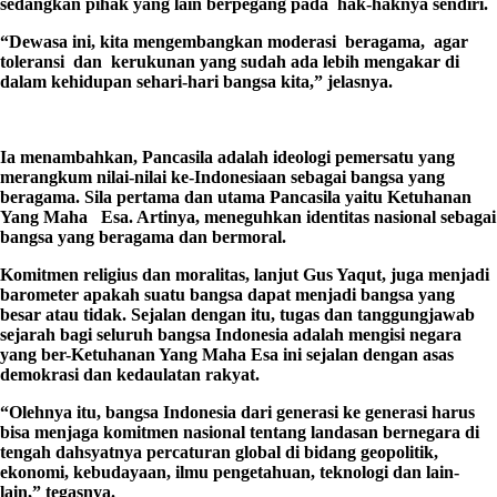
sedangkan pihak yang lain berpegang pada hak-haknya sendiri.
“Dewasa ini, kita mengembangkan moderasi beragama, agar
toleransi dan kerukunan yang sudah ada lebih mengakar di
dalam kehidupan sehari-hari bangsa kita,” jelasnya.
Ia menambahkan, Pancasila adalah ideologi pemersatu yang
merangkum nilai-nilai ke-Indonesiaan sebagai bangsa yang
beragama. Sila pertama dan utama Pancasila yaitu Ketuhanan
Yang Maha Esa. Artinya, meneguhkan identitas nasional sebagai
bangsa yang beragama dan bermoral.
Komitmen religius dan moralitas, lanjut Gus Yaqut, juga menjadi
barometer apakah suatu bangsa dapat menjadi bangsa yang
besar atau tidak. Sejalan dengan itu, tugas dan tanggungjawab
sejarah bagi seluruh bangsa Indonesia adalah mengisi negara
yang ber-Ketuhanan Yang Maha Esa ini sejalan dengan asas
demokrasi dan kedaulatan rakyat.
“Olehnya itu, bangsa Indonesia dari generasi ke generasi harus
bisa menjaga komitmen nasional tentang landasan bernegara di
tengah dahsyatnya percaturan global di bidang geopolitik,
ekonomi, kebudayaan, ilmu pengetahuan, teknologi dan lain-
lain,” tegasnya.