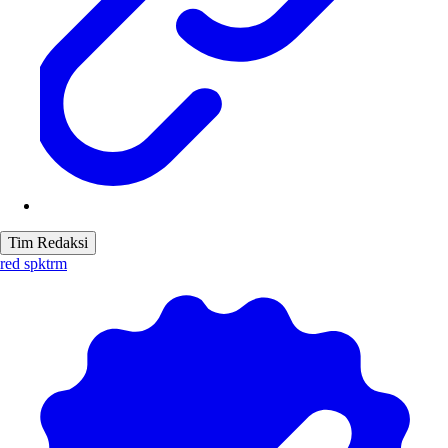
Tim Redaksi
red spktrm