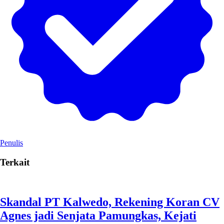
Penulis
Terkait
Skandal PT Kalwedo, Rekening Koran CV
Agnes jadi Senjata Pamungkas, Kejati