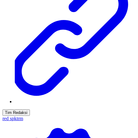
Tim Redaksi
red spktrm