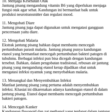
10. Menjaga Kesehatan Otak
Jantung pisang mengandung vitamin B6 yang diperlukan menjaga
fungsi otak agar sehat. Kandungan ini bermanfaat baik untuk
produksi neurotransmitter dan regulasi mood.
11. Mengobati Diare
Jantung pisang juga dapat digunakan untuk mengatasi gangguan
pencernaan yaitu diare.
12. Mengobati Malaria
Ekstrak jantung pisang bahkan dapat membantu mencegah
pertumbuhan parasit malaria. Jantung pisang punya kandungan
etanol yang bermanfaat mencegah pertumbuhan bakteri patogen di
tubuhmu. Berbagai infeksi pun bisa dicegah dengan kandungan
tersebut. Bahkan, dalam pengobatan tradisional, rebusan air jantung
pisang yang mengandung etanol kerap dijadikan obat untuk
mengatasi infeksi nyamuk yang menyebabkan malaria.
13. Menangkal dan Menyembuhkan Infeksi
Manfaat jantung pisang yang pertama adalah menyembuhkan
infeksi. Khasiat ini dikarenakan adanya kandungan etanol di dalam
jantung pisang. Etanol dapat membantu mencegah pertumbuhan
bakteri patogen.
14. Mencegah Kanker
Kandungan flavonoid dan zat methanol yang terdapat dalam jantung