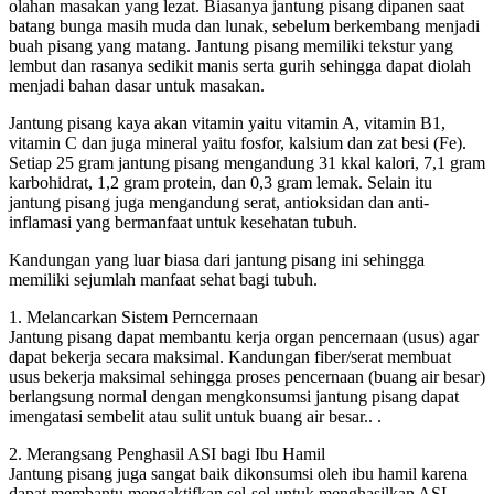
olahan masakan yang lezat. Biasanya jantung pisang dipanen saat
batang bunga masih muda dan lunak, sebelum berkembang menjadi
buah pisang yang matang. Jantung pisang memiliki tekstur yang
lembut dan rasanya sedikit manis serta gurih sehingga dapat diolah
menjadi bahan dasar untuk masakan.
Jantung pisang kaya akan vitamin yaitu vitamin A, vitamin B1,
vitamin C dan juga mineral yaitu fosfor, kalsium dan zat besi (Fe).
Setiap 25 gram jantung pisang mengandung 31 kkal kalori, 7,1 gram
karbohidrat, 1,2 gram protein, dan 0,3 gram lemak. Selain itu
jantung pisang juga mengandung serat, antioksidan dan anti-
inflamasi yang bermanfaat untuk kesehatan tubuh.
Kandungan yang luar biasa dari jantung pisang ini sehingga
memiliki sejumlah manfaat sehat bagi tubuh.
1. Melancarkan Sistem Perncernaan
Jantung pisang dapat membantu kerja organ pencernaan (usus) agar
dapat bekerja secara maksimal. Kandungan fiber/serat membuat
usus bekerja maksimal sehingga proses pencernaan (buang air besar)
berlangsung normal dengan mengkonsumsi jantung pisang dapat
imengatasi sembelit atau sulit untuk buang air besar.. .
2. Merangsang Penghasil ASI bagi Ibu Hamil
Jantung pisang juga sangat baik dikonsumsi oleh ibu hamil karena
dapat membantu mengaktifkan sel-sel untuk menghasilkan ASI.