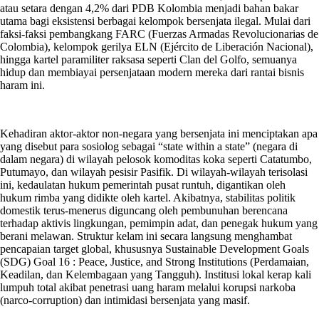
atau setara dengan 4,2% dari PDB Kolombia menjadi bahan bakar
utama bagi eksistensi berbagai kelompok bersenjata ilegal. Mulai dari
faksi-faksi pembangkang FARC (Fuerzas Armadas Revolucionarias de
Colombia), kelompok gerilya ELN (Ejército de Liberación Nacional),
hingga kartel paramiliter raksasa seperti Clan del Golfo, semuanya
hidup dan membiayai persenjataan modern mereka dari rantai bisnis
haram ini.
Kehadiran aktor-aktor non-negara yang bersenjata ini menciptakan apa
yang disebut para sosiolog sebagai “state within a state” (negara di
dalam negara) di wilayah pelosok komoditas koka seperti Catatumbo,
Putumayo, dan wilayah pesisir Pasifik. Di wilayah-wilayah terisolasi
ini, kedaulatan hukum pemerintah pusat runtuh, digantikan oleh
hukum rimba yang didikte oleh kartel. Akibatnya, stabilitas politik
domestik terus-menerus diguncang oleh pembunuhan berencana
terhadap aktivis lingkungan, pemimpin adat, dan penegak hukum yang
berani melawan. Struktur kelam ini secara langsung menghambat
pencapaian target global, khususnya Sustainable Development Goals
(SDG) Goal 16 : Peace, Justice, and Strong Institutions (Perdamaian,
Keadilan, dan Kelembagaan yang Tangguh). Institusi lokal kerap kali
lumpuh total akibat penetrasi uang haram melalui korupsi narkoba
(narco-corruption) dan intimidasi bersenjata yang masif.