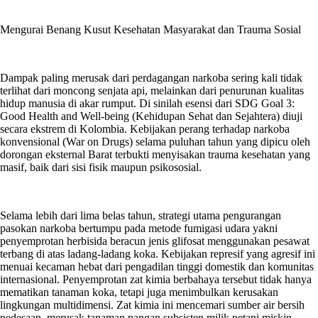
Mengurai Benang Kusut Kesehatan Masyarakat dan Trauma Sosial
Dampak paling merusak dari perdagangan narkoba sering kali tidak
terlihat dari moncong senjata api, melainkan dari penurunan kualitas
hidup manusia di akar rumput. Di sinilah esensi dari SDG Goal 3:
Good Health and Well-being (Kehidupan Sehat dan Sejahtera) diuji
secara ekstrem di Kolombia. Kebijakan perang terhadap narkoba
konvensional (War on Drugs) selama puluhan tahun yang dipicu oleh
dorongan eksternal Barat terbukti menyisakan trauma kesehatan yang
masif, baik dari sisi fisik maupun psikososial.
Selama lebih dari lima belas tahun, strategi utama pengurangan
pasokan narkoba bertumpu pada metode fumigasi udara yakni
penyemprotan herbisida beracun jenis glifosat menggunakan pesawat
terbang di atas ladang-ladang koka. Kebijakan represif yang agresif ini
menuai kecaman hebat dari pengadilan tinggi domestik dan komunitas
internasional. Penyemprotan zat kimia berbahaya tersebut tidak hanya
mematikan tanaman koka, tetapi juga menimbulkan kerusakan
lingkungan multidimensi. Zat kimia ini mencemari sumber air bersih
pedesaan, merusak tanaman pangan subsisten milik petani miskin