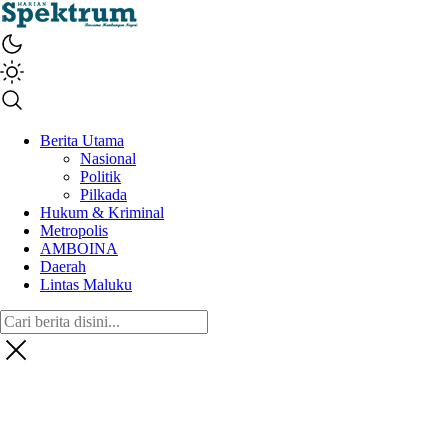
spektrumonline.com
Berita Utama
Nasional
Politik
Pilkada
Hukum & Kriminal
Metropolis
AMBOINA
Daerah
Lintas Maluku