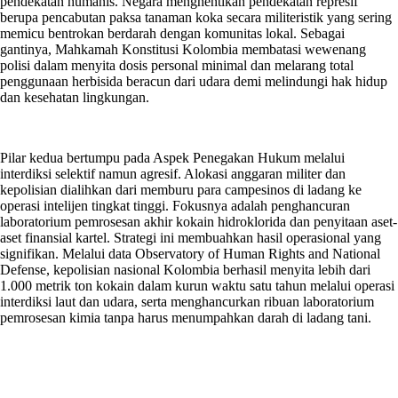
pendekatan humanis. Negara menghentikan pendekatan represif
berupa pencabutan paksa tanaman koka secara militeristik yang sering
memicu bentrokan berdarah dengan komunitas lokal. Sebagai
gantinya, Mahkamah Konstitusi Kolombia membatasi wewenang
polisi dalam menyita dosis personal minimal dan melarang total
penggunaan herbisida beracun dari udara demi melindungi hak hidup
dan kesehatan lingkungan.
Pilar kedua bertumpu pada Aspek Penegakan Hukum melalui
interdiksi selektif namun agresif. Alokasi anggaran militer dan
kepolisian dialihkan dari memburu para campesinos di ladang ke
operasi intelijen tingkat tinggi. Fokusnya adalah penghancuran
laboratorium pemrosesan akhir kokain hidroklorida dan penyitaan aset-
aset finansial kartel. Strategi ini membuahkan hasil operasional yang
signifikan. Melalui data Observatory of Human Rights and National
Defense, kepolisian nasional Kolombia berhasil menyita lebih dari
1.000 metrik ton kokain dalam kurun waktu satu tahun melalui operasi
interdiksi laut dan udara, serta menghancurkan ribuan laboratorium
pemrosesan kimia tanpa harus menumpahkan darah di ladang tani.