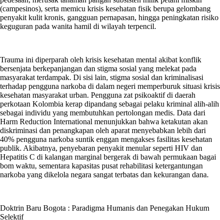
(campesinos), serta memicu krisis kesehatan fisik berupa gelombang
penyakit kulit kronis, gangguan pernapasan, hingga peningkatan risiko
keguguran pada wanita hamil di wilayah terpencil.
Trauma ini diperparah oleh krisis kesehatan mental akibat konflik
bersenjata berkepanjangan dan stigma sosial yang melekat pada
masyarakat terdampak. Di sisi lain, stigma sosial dan kriminalisasi
terhadap pengguna narkoba di dalam negeri memperburuk situasi krisis
kesehatan masyarakat urban. Pengguna zat psikoaktif di daerah
perkotaan Kolombia kerap dipandang sebagai pelaku kriminal alih-alih
sebagai individu yang membutuhkan pertolongan medis. Data dari
Harm Reduction International menunjukkan bahwa ketakutan akan
diskriminasi dan penangkapan oleh aparat menyebabkan lebih dari
40% pengguna narkoba suntik enggan mengakses fasilitas kesehatan
publik. Akibatnya, penyebaran penyakit menular seperti HIV dan
Hepatitis C di kalangan marginal bergerak di bawah permukaan bagai
bom waktu, sementara kapasitas pusat rehabilitasi ketergantungan
narkoba yang dikelola negara sangat terbatas dan kekurangan dana.
Doktrin Baru Bogota : Paradigma Humanis dan Penegakan Hukum
Selektif