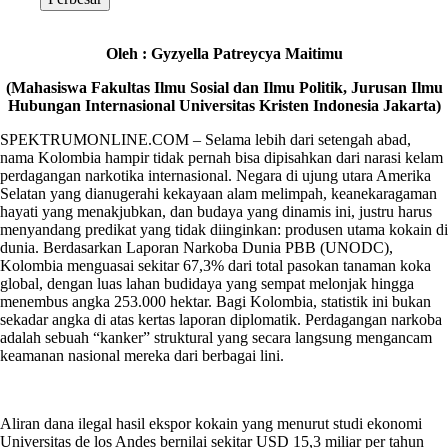
Oleh : Gyzyella Patreycya Maitimu
(Mahasiswa Fakultas Ilmu Sosial dan Ilmu Politik, Jurusan Ilmu
Hubungan Internasional Universitas Kristen Indonesia Jakarta)
SPEKTRUMONLINE.COM – Selama lebih dari setengah abad,
nama Kolombia hampir tidak pernah bisa dipisahkan dari narasi kelam
perdagangan narkotika internasional. Negara di ujung utara Amerika
Selatan yang dianugerahi kekayaan alam melimpah, keanekaragaman
hayati yang menakjubkan, dan budaya yang dinamis ini, justru harus
menyandang predikat yang tidak diinginkan: produsen utama kokain di
dunia. Berdasarkan Laporan Narkoba Dunia PBB (UNODC),
Kolombia menguasai sekitar 67,3% dari total pasokan tanaman koka
global, dengan luas lahan budidaya yang sempat melonjak hingga
menembus angka 253.000 hektar. Bagi Kolombia, statistik ini bukan
sekadar angka di atas kertas laporan diplomatik. Perdagangan narkoba
adalah sebuah “kanker” struktural yang secara langsung mengancam
keamanan nasional mereka dari berbagai lini.
Aliran dana ilegal hasil ekspor kokain yang menurut studi ekonomi
Universitas de los Andes bernilai sekitar USD 15,3 miliar per tahun