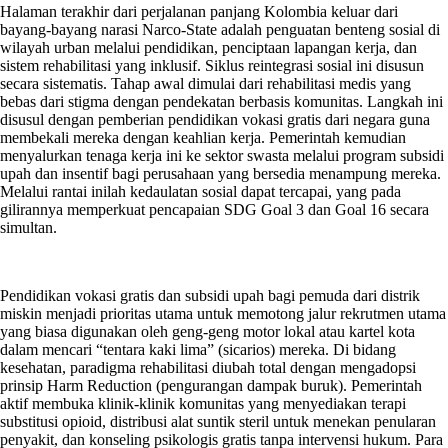
Halaman terakhir dari perjalanan panjang Kolombia keluar dari
bayang-bayang narasi Narco-State adalah penguatan benteng sosial di
wilayah urban melalui pendidikan, penciptaan lapangan kerja, dan
sistem rehabilitasi yang inklusif. Siklus reintegrasi sosial ini disusun
secara sistematis. Tahap awal dimulai dari rehabilitasi medis yang
bebas dari stigma dengan pendekatan berbasis komunitas. Langkah ini
disusul dengan pemberian pendidikan vokasi gratis dari negara guna
membekali mereka dengan keahlian kerja. Pemerintah kemudian
menyalurkan tenaga kerja ini ke sektor swasta melalui program subsidi
upah dan insentif bagi perusahaan yang bersedia menampung mereka.
Melalui rantai inilah kedaulatan sosial dapat tercapai, yang pada
gilirannya memperkuat pencapaian SDG Goal 3 dan Goal 16 secara
simultan.
Pendidikan vokasi gratis dan subsidi upah bagi pemuda dari distrik
miskin menjadi prioritas utama untuk memotong jalur rekrutmen utama
yang biasa digunakan oleh geng-geng motor lokal atau kartel kota
dalam mencari “tentara kaki lima” (sicarios) mereka. Di bidang
kesehatan, paradigma rehabilitasi diubah total dengan mengadopsi
prinsip Harm Reduction (pengurangan dampak buruk). Pemerintah
aktif membuka klinik-klinik komunitas yang menyediakan terapi
substitusi opioid, distribusi alat suntik steril untuk menekan penularan
penyakit, dan konseling psikologis gratis tanpa intervensi hukum. Para