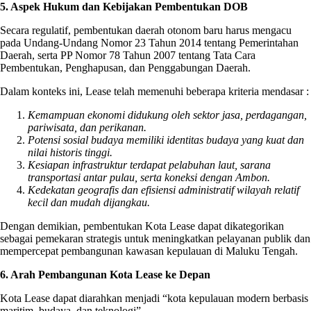
5. Aspek Hukum dan Kebijakan Pembentukan DOB
Secara regulatif, pembentukan daerah otonom baru harus mengacu
pada Undang-Undang Nomor 23 Tahun 2014 tentang Pemerintahan
Daerah, serta PP Nomor 78 Tahun 2007 tentang Tata Cara
Pembentukan, Penghapusan, dan Penggabungan Daerah.
Dalam konteks ini, Lease telah memenuhi beberapa kriteria mendasar :
Kemampuan ekonomi didukung oleh sektor jasa, perdagangan,
pariwisata, dan perikanan.
Potensi sosial budaya memiliki identitas budaya yang kuat dan
nilai historis tinggi.
Kesiapan infrastruktur terdapat pelabuhan laut, sarana
transportasi antar pulau, serta koneksi dengan Ambon.
Kedekatan geografis dan efisiensi administratif wilayah relatif
kecil dan mudah dijangkau.
Dengan demikian, pembentukan Kota Lease dapat dikategorikan
sebagai pemekaran strategis untuk meningkatkan pelayanan publik dan
mempercepat pembangunan kawasan kepulauan di Maluku Tengah.
6. Arah Pembangunan Kota Lease ke Depan
Kota Lease dapat diarahkan menjadi “kota kepulauan modern berbasis
maritim, budaya, dan teknologi”.