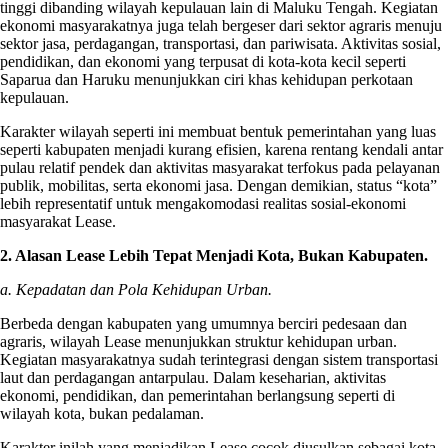
tinggi dibanding wilayah kepulauan lain di Maluku Tengah. Kegiatan
ekonomi masyarakatnya juga telah bergeser dari sektor agraris menuju
sektor jasa, perdagangan, transportasi, dan pariwisata. Aktivitas sosial,
pendidikan, dan ekonomi yang terpusat di kota-kota kecil seperti
Saparua dan Haruku menunjukkan ciri khas kehidupan perkotaan
kepulauan.
Karakter wilayah seperti ini membuat bentuk pemerintahan yang luas
seperti kabupaten menjadi kurang efisien, karena rentang kendali antar
pulau relatif pendek dan aktivitas masyarakat terfokus pada pelayanan
publik, mobilitas, serta ekonomi jasa. Dengan demikian, status “kota”
lebih representatif untuk mengakomodasi realitas sosial-ekonomi
masyarakat Lease.
2. Alasan Lease Lebih Tepat Menjadi Kota, Bukan Kabupaten.
a. Kepadatan dan Pola Kehidupan Urban.
Berbeda dengan kabupaten yang umumnya berciri pedesaan dan
agraris, wilayah Lease menunjukkan struktur kehidupan urban.
Kegiatan masyarakatnya sudah terintegrasi dengan sistem transportasi
laut dan perdagangan antarpulau. Dalam keseharian, aktivitas
ekonomi, pendidikan, dan pemerintahan berlangsung seperti di
wilayah kota, bukan pedalaman.
Karakter inilah yang menjadikan Lease cocok diusulkan sebagai kota