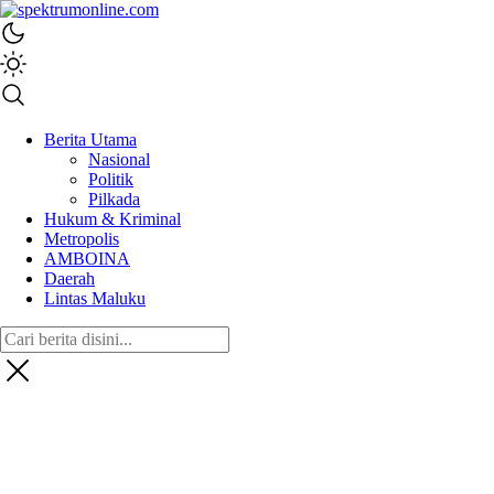
spektrumonline.com
Berita Utama
Nasional
Politik
Pilkada
Hukum & Kriminal
Metropolis
AMBOINA
Daerah
Lintas Maluku