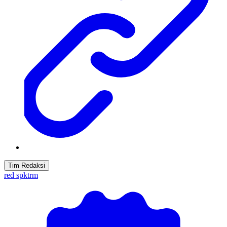
Tim Redaksi
red spktrm