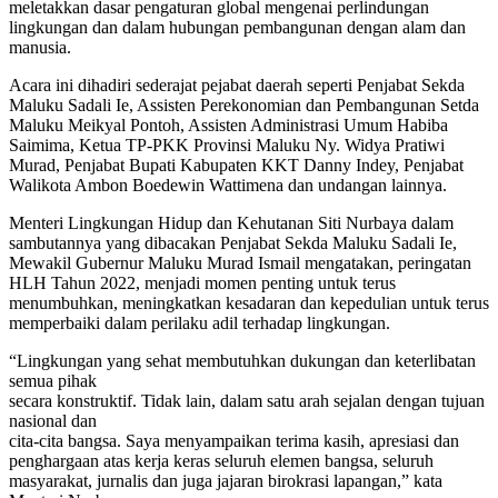
meletakkan dasar pengaturan global mengenai perlindungan
lingkungan dan dalam hubungan pembangunan dengan alam dan
manusia.
Acara ini dihadiri sederajat pejabat daerah seperti Penjabat Sekda
Maluku Sadali Ie, Assisten Perekonomian dan Pembangunan Setda
Maluku Meikyal Pontoh, Assisten Administrasi Umum Habiba
Saimima, Ketua TP-PKK Provinsi Maluku Ny. Widya Pratiwi
Murad, Penjabat Bupati Kabupaten KKT Danny Indey, Penjabat
Walikota Ambon Boedewin Wattimena dan undangan lainnya.
Menteri Lingkungan Hidup dan Kehutanan Siti Nurbaya dalam
sambutannya yang dibacakan Penjabat Sekda Maluku Sadali Ie,
Mewakil Gubernur Maluku Murad Ismail mengatakan, peringatan
HLH Tahun 2022, menjadi momen penting untuk terus
menumbuhkan, meningkatkan kesadaran dan kepedulian untuk terus
memperbaiki dalam perilaku adil terhadap lingkungan.
“Lingkungan yang sehat membutuhkan dukungan dan keterlibatan
semua pihak
secara konstruktif. Tidak lain, dalam satu arah sejalan dengan tujuan
nasional dan
cita-cita bangsa. Saya menyampaikan terima kasih, apresiasi dan
penghargaan atas kerja keras seluruh elemen bangsa, seluruh
masyarakat, jurnalis dan juga jajaran birokrasi lapangan,” kata