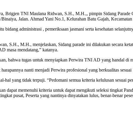
, Brigjen TNI Maulana Ridwan, S.H., M.H.,, pimpin Sidang Parade 
Binaiya, Jalan. Ahmad Yani No.1, Kelurahan Batu Gajah, Kecamatan 
itu bidang administrasi , pemeriksaan jasmani serta kesehatan selanjutn
 S.H., M.H., menjelaskan, Sidang parade ini dilakukan secara ketat,
 AD masa mendatang,” katanya.
gkan, bahwa tugas untuk menyiapkan Perwira TNI AD yang handal di 
harapannya nanti menjadi Perwira profesional yang berkualitas sesuai 
l-hal yang tidak terpuji. “Pedomani semua kriteria kelulusan sesuai 
pkan dapat memenuhi kriteria untuk dapat mengikuti seleksi tingkat P
 tingkat pusat, Peserta yang nantinya dinyatakan lulus, benar-benar 