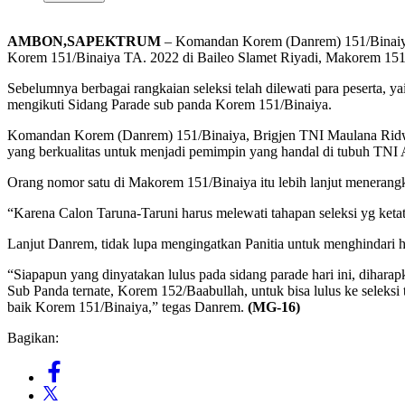
AMBON,SAPEKTRUM
– Komandan Korem (Danrem) 151/Binaiya
Korem 151/Binaiya TA. 2022 di Baileo Slamet Riyadi, Makorem 151/
Sebelumnya berbagai rangkaian seleksi telah dilewati para peserta, ya
mengikuti Sidang Parade sub panda Korem 151/Binaiya.
Komandan Korem (Danrem) 151/Binaiya, Brigjen TNI Maulana Ridwan,
yang berkualitas untuk menjadi pemimpin yang handal di tubuh TNI
Orang nomor satu di Makorem 151/Binaiya itu lebih lanjut meneran
“Karena Calon Taruna-Taruni harus melewati tahapan seleksi yg ketat 
Lanjut Danrem, tidak lupa mengingatkan Panitia untuk menghindari ha
“Siapapun yang dinyatakan lulus pada sidang parade hari ini, dihara
Sub Panda ternate, Korem 152/Baabullah, untuk bisa lulus ke seleksi
baik Korem 151/Binaiya,” tegas Danrem.
(MG-16)
Bagikan: