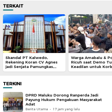
TERKAIT
Skandal PT Kalwedo,
Warga Amabalu & Pol
Rekening Koran CV Agnes
Ricuh saat Demo Tu
jadi Senjata Pamungkas,
Keadilan untuk Kor
Kejati Maluku Diduga “Masuk
Penganiayaan
Angin
TERKINI
DPRD Maluku Dorong Ranperda Jadi
Payung Hukum Pengakuan Masyarakat
Adat
Berita Utama
17 jam yang lalu