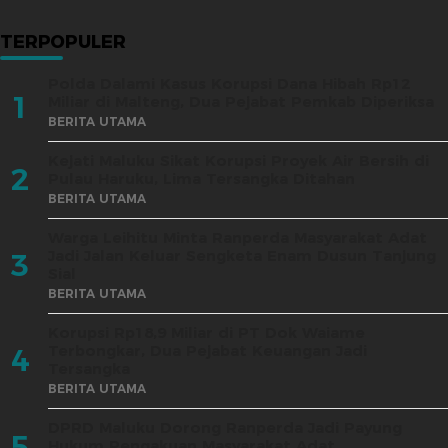
TERPOPULER
Polda Dalami Kasus Korupsi Dana Hibah Rp12
1
Miliar di Malteng, Dua Pejabat Pemkab Diperiksa
BERITA UTAMA
Kejati Maluku Sikat Korupsi Proyek Air Bersih di
2
Pulau Haruku, Lima Tersangka Ditahan
BERITA UTAMA
Warga Leihitu Minta Ranperda Masyarakat Adat
Jadi Jalan Keluar Sengketa Enam Dusun Tanjung
3
Sial
BERITA UTAMA
Korupsi Rp18,9 Miliar di PT Dok Waiame
Terbongkar, Dua Pejabat Keuangan Jadi
4
Tersangka
BERITA UTAMA
DPRD Maluku Dorong Ranperda Jadi Payung
5
Hukum Pengakuan Masyarakat Adat