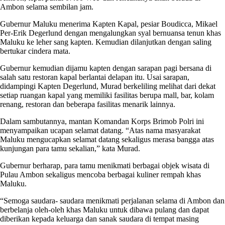
Ambon selama sembilan jam.
Gubernur Maluku menerima Kapten Kapal, pesiar Boudicca, Mikael
Per-Erik Degerlund dengan mengalungkan syal bernuansa tenun khas
Maluku ke leher sang kapten. Kemudian dilanjutkan dengan saling
bertukar cindera mata.
Gubernur kemudian dijamu kapten dengan sarapan pagi bersana di
salah satu restoran kapal berlantai delapan itu. Usai sarapan,
didampingi Kapten Degerlund, Murad berkeliling melihat dari dekat
setiap ruangan kapal yang memiliki fasilitas berupa mall, bar, kolam
renang, restoran dan beberapa fasilitas menarik lainnya.
Dalam sambutannya, mantan Komandan Korps Brimob Polri ini
menyampaikan ucapan selamat datang. “Atas nama masyarakat
Maluku mengucapkan selamat datang sekaligus merasa bangga atas
kunjungan para tamu sekalian,” kata Murad.
Gubernur berharap, para tamu menikmati berbagai objek wisata di
Pulau Ambon sekaligus mencoba berbagai kuliner rempah khas
Maluku.
“Semoga saudara- saudara menikmati perjalanan selama di Ambon dan
berbelanja oleh-oleh khas Maluku untuk dibawa pulang dan dapat
diberikan kepada keluarga dan sanak saudara di tempat masing