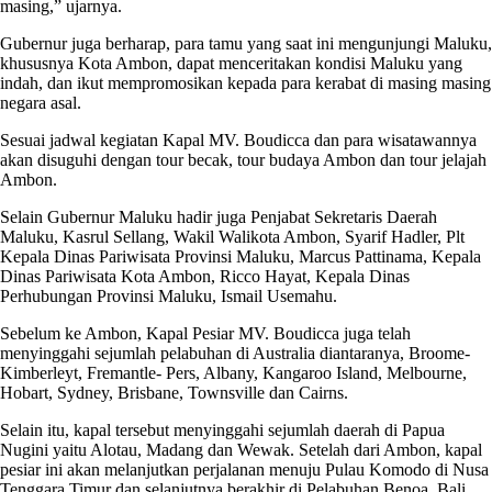
masing,” ujarnya.
Gubernur juga berharap, para tamu yang saat ini mengunjungi Maluku,
khususnya Kota Ambon, dapat menceritakan kondisi Maluku yang
indah, dan ikut mempromosikan kepada para kerabat di masing masing
negara asal.
Sesuai jadwal kegiatan Kapal MV. Boudicca dan para wisatawannya
akan disuguhi dengan tour becak, tour budaya Ambon dan tour jelajah
Ambon.
Selain Gubernur Maluku hadir juga Penjabat Sekretaris Daerah
Maluku, Kasrul Sellang, Wakil Walikota Ambon, Syarif Hadler, Plt
Kepala Dinas Pariwisata Provinsi Maluku, Marcus Pattinama, Kepala
Dinas Pariwisata Kota Ambon, Ricco Hayat, Kepala Dinas
Perhubungan Provinsi Maluku, Ismail Usemahu.
Sebelum ke Ambon, Kapal Pesiar MV. Boudicca juga telah
menyinggahi sejumlah pelabuhan di Australia diantaranya, Broome-
Kimberleyt, Fremantle- Pers, Albany, Kangaroo Island, Melbourne,
Hobart, Sydney, Brisbane, Townsville dan Cairns.
Selain itu, kapal tersebut menyinggahi sejumlah daerah di Papua
Nugini yaitu Alotau, Madang dan Wewak. Setelah dari Ambon, kapal
pesiar ini akan melanjutkan perjalanan menuju Pulau Komodo di Nusa
Tenggara Timur dan selanjutnya berakhir di Pelabuhan Benoa, Bali.