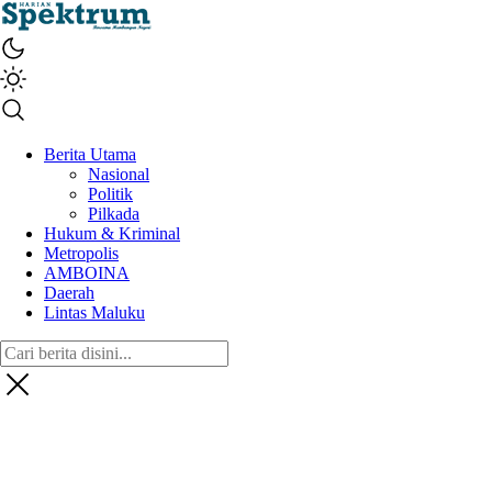
spektrumonline.com
Berita Utama
Nasional
Politik
Pilkada
Hukum & Kriminal
Metropolis
AMBOINA
Daerah
Lintas Maluku