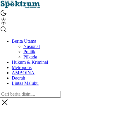
spektrumonline.com
Berita Utama
Nasional
Politik
Pilkada
Hukum & Kriminal
Metropolis
AMBOINA
Daerah
Lintas Maluku