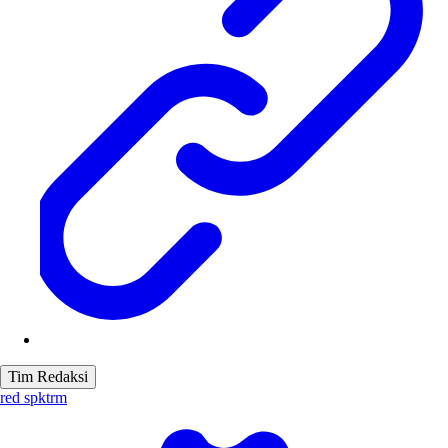
Tim Redaksi
red spktrm