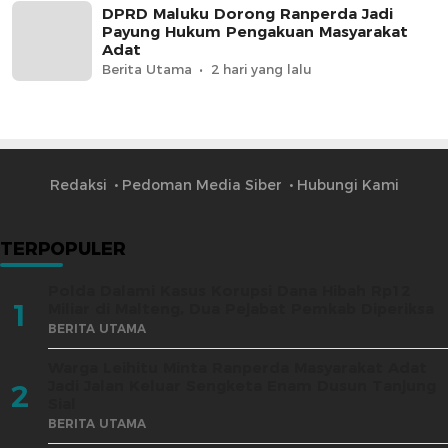
DPRD Maluku Dorong Ranperda Jadi
Payung Hukum Pengakuan Masyarakat
Adat
Berita Utama
2 hari yang lalu
Redaksi
Pedoman Media Siber
Hubungi Kami
TERPOPULER
Polda Dalami Kasus Korupsi Dana Hibah Rp12
1
Miliar di Malteng, Dua Pejabat Pemkab Diperiksa
BERITA UTAMA
Warga Leihitu Minta Ranperda Masyarakat Adat
Jadi Jalan Keluar Sengketa Enam Dusun Tanjung
2
Sial
BERITA UTAMA