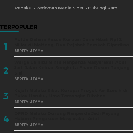
Redaksi
Pedoman Media Siber
Hubungi Kami
TERPOPULER
Polda Dalami Kasus Korupsi Dana Hibah Rp12
1
Miliar di Malteng, Dua Pejabat Pemkab Diperiksa
BERITA UTAMA
Warga Leihitu Minta Ranperda Masyarakat Adat
Jadi Jalan Keluar Sengketa Enam Dusun Tanjung
2
Sial
BERITA UTAMA
Kejati Maluku Sikat Korupsi Proyek Air Bersih di
3
Pulau Haruku, Lima Tersangka Ditahan
BERITA UTAMA
DPRD Maluku Dorong Ranperda Jadi Payung
4
Hukum Pengakuan Masyarakat Adat
BERITA UTAMA