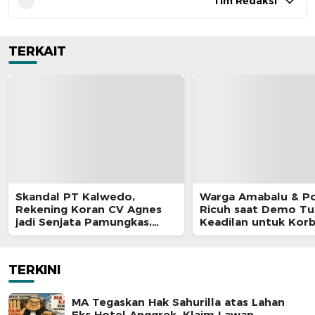
Tim Redaksi
TERKAIT
Skandal PT Kalwedo,
Warga Amabalu & Pol
Rekening Koran CV Agnes
Ricuh saat Demo Tu
jadi Senjata Pamungkas,
Keadilan untuk Kor
Kejati Maluku Diduga “Masuk
Penganiayaan
Angin
TERKINI
MA Tegaskan Hak Sahurilla atas Lahan
Eks Hotel Anggrek, Klaim Lawan