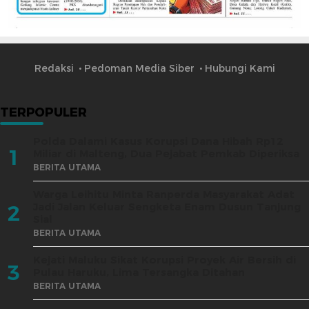
Redaksi
Pedoman Media Siber
Hubungi Kami
TERPOPULER
Polda Dalami Kasus Korupsi Dana Hibah Rp12
1
Miliar di Malteng, Dua Pejabat Pemkab Diperiksa
BERITA UTAMA
Warga Leihitu Minta Ranperda Masyarakat Adat
Jadi Jalan Keluar Sengketa Enam Dusun Tanjung
2
Sial
BERITA UTAMA
Kejati Maluku Sikat Korupsi Proyek Air Bersih di
3
Pulau Haruku, Lima Tersangka Ditahan
BERITA UTAMA