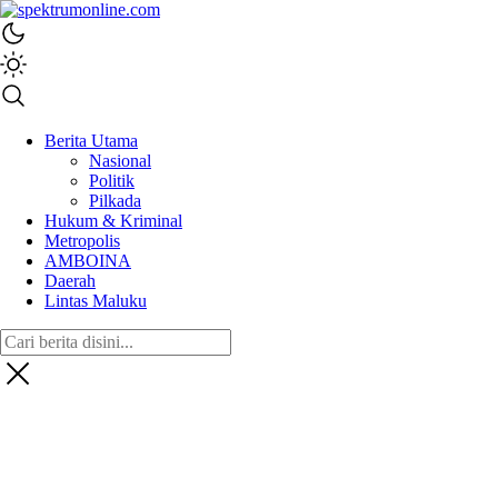
spektrumonline.com
Berita Utama
Nasional
Politik
Pilkada
Hukum & Kriminal
Metropolis
AMBOINA
Daerah
Lintas Maluku