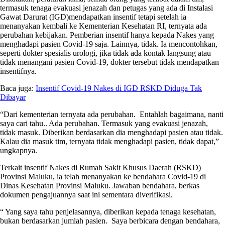
termasuk tenaga evakuasi jenazah dan petugas yang ada di Instalasi
Gawat Darurat (IGD)mendapatkan insentif tetapi setelah ia
menanyakan kembali ke Kementerian Kesehatan RI, ternyata ada
perubahan kebijakan. Pemberian insentif hanya kepada Nakes yang
menghadapi pasien Covid-19 saja. Lainnya, tidak. Ia mencontohkan,
seperti dokter spesialis urologi, jika tidak ada kontak langsung atau
tidak menangani pasien Covid-19, dokter tersebut tidak mendapatkan
insentifnya.
Baca juga:
Insentif Covid-19 Nakes di IGD RSKD Diduga Tak
Dibayar
“Dari kementerian ternyata ada perubahan. Entahlah bagaimana, nanti
saya cari tahu.. Ada perubahan. Termasuk yang evakuasi jenazah,
tidak masuk. Diberikan berdasarkan dia menghadapi pasien atau tidak.
Kalau dia masuk tim, ternyata tidak menghadapi pasien, tidak dapat,”
ungkapnya.
Terkait insentif Nakes di Rumah Sakit Khusus Daerah (RSKD)
Provinsi Maluku, ia telah menanyakan ke bendahara Covid-19 di
Dinas Kesehatan Provinsi Maluku. Jawaban bendahara, berkas
dokumen pengajuannya saat ini sementara diverifikasi.
“ Yang saya tahu penjelasannya, diberikan kepada tenaga kesehatan,
bukan berdasarkan jumlah pasien. Saya berbicara dengan bendahara,