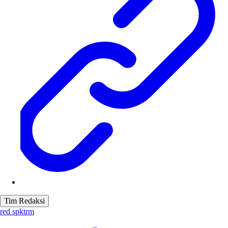
Tim Redaksi
red spktrm