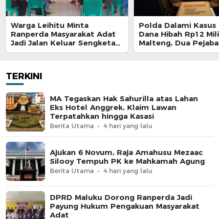
Warga Leihitu Minta
Polda Dalami Kasus 
Ranperda Masyarakat Adat
Dana Hibah Rp12 Mili
Jadi Jalan Keluar Sengketa
Malteng, Dua Pejaba
Enam Dusun Tanjung Sial
Pemkab Diperiksa
TERKINI
MA Tegaskan Hak Sahurilla atas Lahan
Eks Hotel Anggrek, Klaim Lawan
Terpatahkan hingga Kasasi
Berita Utama
4 hari yang lalu
Ajukan 6 Novum, Raja Amahusu Mezaac
Silooy Tempuh PK ke Mahkamah Agung
Berita Utama
4 hari yang lalu
DPRD Maluku Dorong Ranperda Jadi
Payung Hukum Pengakuan Masyarakat
Adat