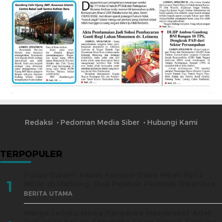
Redaksi
Pedoman Media Siber
Hubungi Kami
TERPOPULER
Polda Dalami Kasus Korupsi Dana Hibah Rp12
1
Miliar di Malteng, Dua Pejabat Pemkab Diperiksa
BERITA UTAMA
Warga Leihitu Minta Ranperda Masyarakat Adat
Jadi Jalan Keluar Sengketa Enam Dusun Tanjung