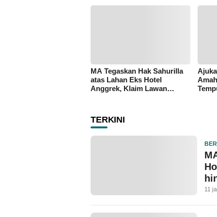
MA Tegaskan Hak Sahurilla
Ajuka
atas Lahan Eks Hotel
Amah
Anggrek, Klaim Lawan
Temp
Terpatahkan hingga Kasasi
Agun
TERKINI
BER
MA
Ho
hi
11 j