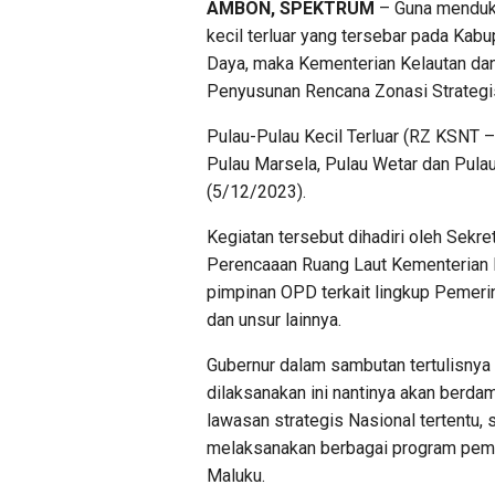
AMBON, SPEKTRUM
– Guna menduku
kecil terluar yang tersebar pada Ka
Daya, maka Kementerian Kelautan dan 
Penyusunan Rencana Zonasi Strategis
Pulau-Pulau Kecil Terluar (RZ KSNT –
Pulau Marsela, Pulau Wetar dan Pulau
(5/12/2023).
Kegiatan tersebut dihadiri oleh Sekret
Perencaaan Ruang Laut Kementerian Ke
pimpinan OPD terkait lingkup Pemeri
dan unsur lainnya.
Gubernur dalam sambutan tertulisnya
dilaksanakan ini nantinya akan berda
lawasan strategis Nasional tertentu,
melaksanakan berbagai program pem
Maluku.