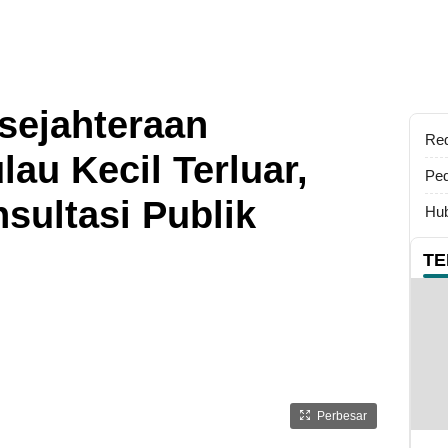
sejahteraan
Re
au Kecil Terluar,
Ped
sultasi Publik
Hub
TE
Perbesar