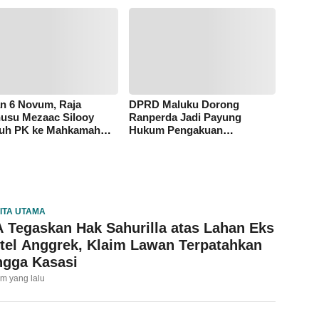
n 6 Novum, Raja
DPRD Maluku Dorong
usu Mezaac Silooy
Ranperda Jadi Payung
uh PK ke Mahkamah
Hukum Pengakuan
g
Masyarakat Adat
ITA UTAMA
 Tegaskan Hak Sahurilla atas Lahan Eks
tel Anggrek, Klaim Lawan Terpatahkan
ngga Kasasi
am yang lalu