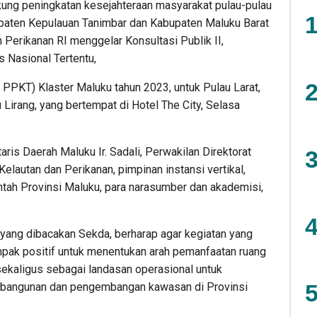
ng peningkatan kesejahteraan masyarakat pulau-pulau
1
bupaten Kepulauan Tanimbar dan Kabupaten Maluku Barat
Perikanan RI menggelar Konsultasi Publik II,
 Nasional Tertentu,
2
 PPKT) Klaster Maluku tahun 2023, untuk Pulau Larat,
 Lirang, yang bertempat di Hotel The City, Selasa
aris Daerah Maluku Ir. Sadali, Perwakilan Direktorat
3
lautan dan Perikanan, pimpinan instansi vertikal,
ntah Provinsi Maluku, para narasumber dan akademisi,
4
 yang dibacakan Sekda, berharap agar kegiatan yang
mpak positif untuk menentukan arah pemanfaatan ruang
 sekaligus sebagai landasan operasional untuk
5
bangunan dan pengembangan kawasan di Provinsi