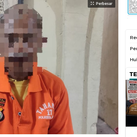
Perbesar
Re
Pe
Hu
T