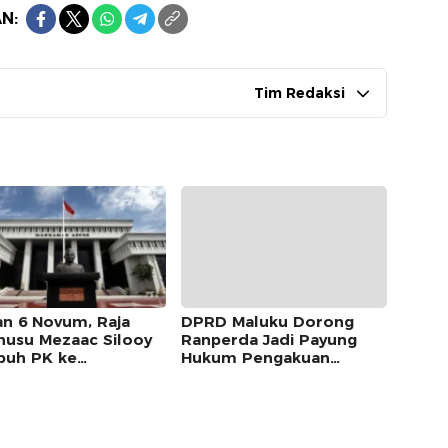
N:
Tim Redaksi
an 6 Novum, Raja
DPRD Maluku Dorong
usu Mezaac Silooy
Ranperda Jadi Payung
uh PK ke
Hukum Pengakuan
kamah Agung
Masyarakat Adat