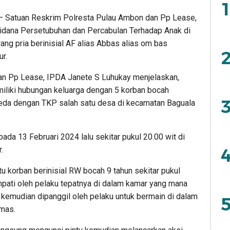
1
 Satuan Reskrim Polresta Pulau Ambon dan Pp Lease,
idana Persetubuhan dan Percabulan Terhadap Anak di
ng pria berinisial AF alias Abbas alias om bas
2
r.
n Pp Lease, IPDA Janete S Luhukay menjelaskan,
miliki hubungan keluarga dengan 5 korban bocah
3
rbeda dengan TKP salah satu desa di kecamatan Baguala
pada 13 Februari 2024 lalu sekitar pukul 20.00 wit di
.
4
atu korban berinisial RW bocah 9 tahun sekitar pukul
mpati oleh pelaku tepatnya di dalam kamar yang mana
kemudian dipanggil oleh pelaku untuk bermain di dalam
5
umas.