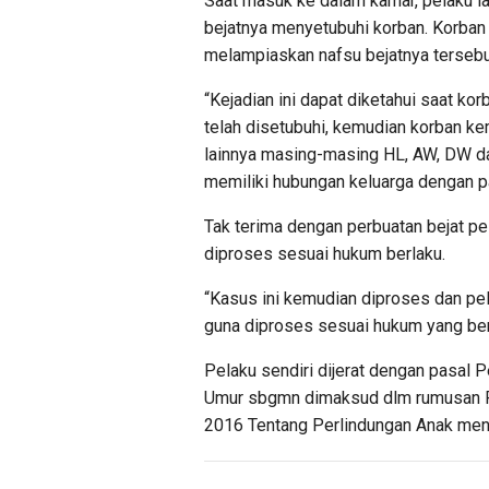
Saat masuk ke dalam kamar, pelaku l
bejatnya menyetubuhi korban. Korba
melampiaskan nafsu bejatnya tersebu
“Kejadian ini dapat diketahui saat k
telah disetubuhi, kemudian korban k
lainnya masing-masing HL, AW, DW da
memiliki hubungan keluarga dengan p
Tak terima dengan perbuatan bejat p
diproses sesuai hukum berlaku.
“Kasus ini kemudian diproses dan pel
guna diproses sesuai hukum yang ber
Pelaku sendiri dijerat dengan pasal
Umur sbgmn dimaksud dlm rumusan Pa
2016 Tentang Perlindungan Anak men