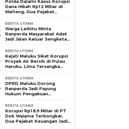
Polda Dalami Kasus Korupsi
Dana Hibah Rp12 Miliar di
Malteng, Dua Pejabat
Pemkab Diperiksa
BERITA UTAMA
Warga Leihitu Minta
Ranperda Masyarakat Adat
Jadi Jalan Keluar Sengketa
Enam Dusun Tanjung Sial
BERITA UTAMA
Kejati Maluku Sikat Korupsi
Proyek Air Bersih di Pulau
Haruku, Lima Tersangka
Ditahan
BERITA UTAMA
DPRD Maluku Dorong
Ranperda Jadi Payung
Hukum Pengakuan
Masyarakat Adat
BERITA UTAMA
Korupsi Rp18,9 Miliar di PT
Dok Waiame Terbongkar,
Dua Pejabat Keuangan Jadi
Tersangka