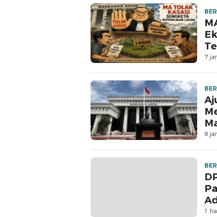
BER
MA
Ek
Te
7 ja
BER
Aj
Me
M
8 ja
BER
DP
Pa
Ad
1 ha