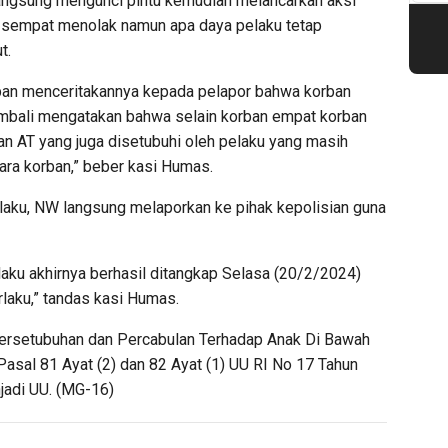
angsung mengunci pintu kemudian melancarkan aksi
n sempat menolak namun apa daya pelaku tetap
t.
orban menceritakannya kepada pelapor bahwa korban
embali mengatakan bahwa selain korban empat korban
n AT yang juga disetubuhi oleh pelaku yang masih
ara korban,” beber kasi Humas.
elaku, NW langsung melaporkan ke pihak kepolisian guna
aku akhirnya berhasil ditangkap Selasa (20/2/2024)
laku,” tandas kasi Humas.
 Persetubuhan dan Percabulan Terhadap Anak Di Bawah
sal 81 Ayat (2) dan 82 Ayat (1) UU RI No 17 Tahun
jadi UU. (MG-16)