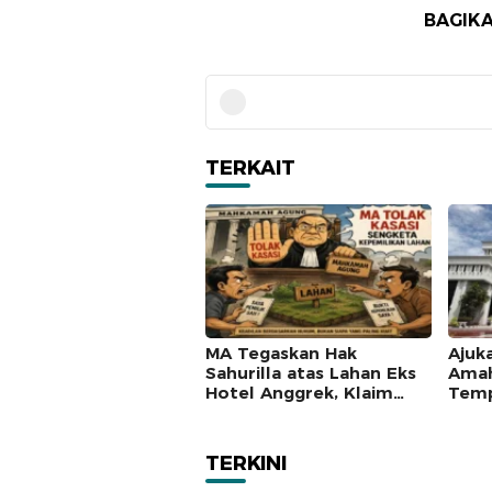
BAGIKA
TERKAIT
MA Tegaskan Hak
Ajuk
Sahurilla atas Lahan Eks
Amah
Hotel Anggrek, Klaim
Temp
Lawan Terpatahkan
Mah
hingga Kasasi
TERKINI