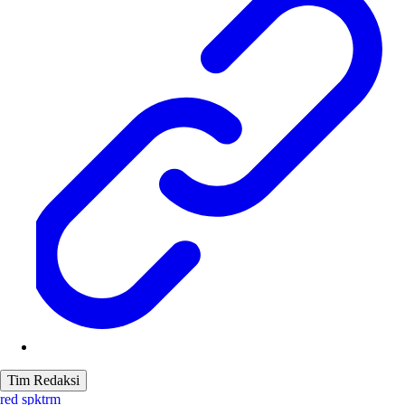
Tim Redaksi
red spktrm