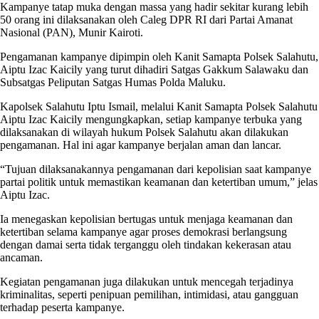
Kampanye tatap muka dengan massa yang hadir sekitar kurang lebih
50 orang ini dilaksanakan oleh Caleg DPR RI dari Partai Amanat
Nasional (PAN), Munir Kairoti.
Pengamanan kampanye dipimpin oleh Kanit Samapta Polsek Salahutu,
Aiptu Izac Kaicily yang turut dihadiri Satgas Gakkum Salawaku dan
Subsatgas Peliputan Satgas Humas Polda Maluku.
Kapolsek Salahutu Iptu Ismail, melalui Kanit Samapta Polsek Salahutu
Aiptu Izac Kaicily mengungkapkan, setiap kampanye terbuka yang
dilaksanakan di wilayah hukum Polsek Salahutu akan dilakukan
pengamanan. Hal ini agar kampanye berjalan aman dan lancar.
“Tujuan dilaksanakannya pengamanan dari kepolisian saat kampanye
partai politik untuk memastikan keamanan dan ketertiban umum,” jelas
Aiptu Izac.
Ia menegaskan kepolisian bertugas untuk menjaga keamanan dan
ketertiban selama kampanye agar proses demokrasi berlangsung
dengan damai serta tidak terganggu oleh tindakan kekerasan atau
ancaman.
Kegiatan pengamanan juga dilakukan untuk mencegah terjadinya
kriminalitas, seperti penipuan pemilihan, intimidasi, atau gangguan
terhadap peserta kampanye.