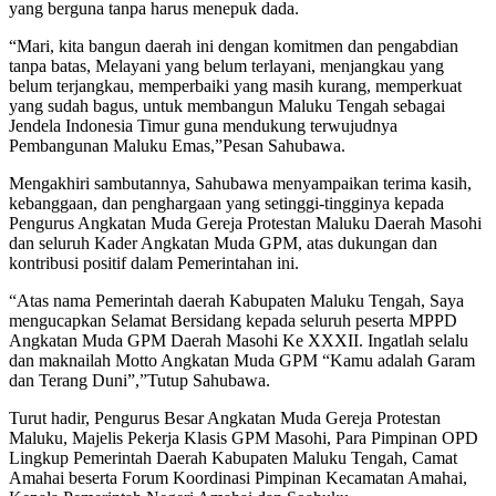
yang berguna tanpa harus menepuk dada.
“Mari, kita bangun daerah ini dengan komitmen dan pengabdian
tanpa batas, Melayani yang belum terlayani, menjangkau yang
belum terjangkau, memperbaiki yang masih kurang, memperkuat
yang sudah bagus, untuk membangun Maluku Tengah sebagai
Jendela Indonesia Timur guna mendukung terwujudnya
Pembangunan Maluku Emas,”Pesan Sahubawa.
Mengakhiri sambutannya, Sahubawa menyampaikan terima kasih,
kebanggaan, dan penghargaan yang setinggi-tingginya kepada
Pengurus Angkatan Muda Gereja Protestan Maluku Daerah Masohi
dan seluruh Kader Angkatan Muda GPM, atas dukungan dan
kontribusi positif dalam Pemerintahan ini.
“Atas nama Pemerintah daerah Kabupaten Maluku Tengah, Saya
mengucapkan Selamat Bersidang kepada seluruh peserta MPPD
Angkatan Muda GPM Daerah Masohi Ke XXXII. Ingatlah selalu
dan maknailah Motto Angkatan Muda GPM “Kamu adalah Garam
dan Terang Duni”,”Tutup Sahubawa.
Turut hadir, Pengurus Besar Angkatan Muda Gereja Protestan
Maluku, Majelis Pekerja Klasis GPM Masohi, Para Pimpinan OPD
Lingkup Pemerintah Daerah Kabupaten Maluku Tengah, Camat
Amahai beserta Forum Koordinasi Pimpinan Kecamatan Amahai,