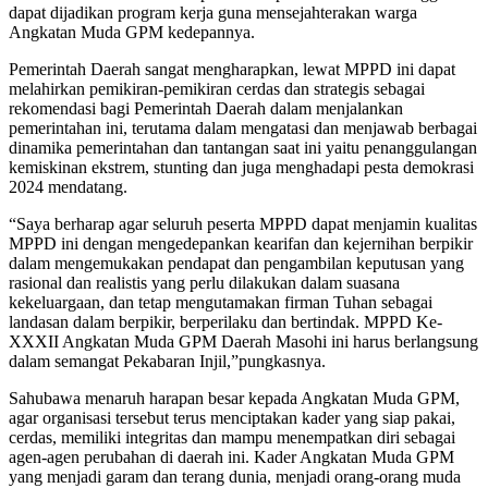
dapat dijadikan program kerja guna mensejahterakan warga
Angkatan Muda GPM kedepannya.
Pemerintah Daerah sangat mengharapkan, lewat MPPD ini dapat
melahirkan pemikiran-pemikiran cerdas dan strategis sebagai
rekomendasi bagi Pemerintah Daerah dalam menjalankan
pemerintahan ini, terutama dalam mengatasi dan menjawab berbagai
dinamika pemerintahan dan tantangan saat ini yaitu penanggulangan
kemiskinan ekstrem, stunting dan juga menghadapi pesta demokrasi
2024 mendatang.
“Saya berharap agar seluruh peserta MPPD dapat menjamin kualitas
MPPD ini dengan mengedepankan kearifan dan kejernihan berpikir
dalam mengemukakan pendapat dan pengambilan keputusan yang
rasional dan realistis yang perlu dilakukan dalam suasana
kekeluargaan, dan tetap mengutamakan firman Tuhan sebagai
landasan dalam berpikir, berperilaku dan bertindak. MPPD Ke-
XXXII Angkatan Muda GPM Daerah Masohi ini harus berlangsung
dalam semangat Pekabaran Injil,”pungkasnya.
Sahubawa menaruh harapan besar kepada Angkatan Muda GPM,
agar organisasi tersebut terus menciptakan kader yang siap pakai,
cerdas, memiliki integritas dan mampu menempatkan diri sebagai
agen-agen perubahan di daerah ini. Kader Angkatan Muda GPM
yang menjadi garam dan terang dunia, menjadi orang-orang muda