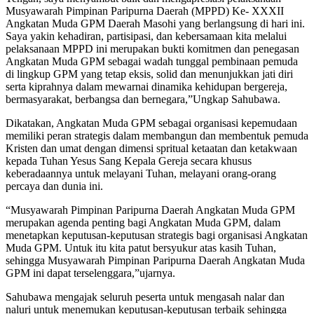
Musyawarah Pimpinan Paripurna Daerah (MPPD) Ke- XXXII
Angkatan Muda GPM Daerah Masohi yang berlangsung di hari ini.
Saya yakin kehadiran, partisipasi, dan kebersamaan kita melalui
pelaksanaan MPPD ini merupakan bukti komitmen dan penegasan
Angkatan Muda GPM sebagai wadah tunggal pembinaan pemuda
di lingkup GPM yang tetap eksis, solid dan menunjukkan jati diri
serta kiprahnya dalam mewarnai dinamika kehidupan bergereja,
bermasyarakat, berbangsa dan bernegara,”Ungkap Sahubawa.
Dikatakan, Angkatan Muda GPM sebagai organisasi kepemudaan
memiliki peran strategis dalam membangun dan membentuk pemuda
Kristen dan umat dengan dimensi spritual ketaatan dan ketakwaan
kepada Tuhan Yesus Sang Kepala Gereja secara khusus
keberadaannya untuk melayani Tuhan, melayani orang-orang
percaya dan dunia ini.
“Musyawarah Pimpinan Paripurna Daerah Angkatan Muda GPM
merupakan agenda penting bagi Angkatan Muda GPM, dalam
menetapkan keputusan-keputusan strategis bagi organisasi Angkatan
Muda GPM. Untuk itu kita patut bersyukur atas kasih Tuhan,
sehingga Musyawarah Pimpinan Paripurna Daerah Angkatan Muda
GPM ini dapat terselenggara,”ujarnya.
Sahubawa mengajak seluruh peserta untuk mengasah nalar dan
naluri untuk menemukan keputusan-keputusan terbaik sehingga