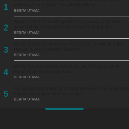
1
Malteng, Dua Pejabat Pemkab Diperiksa
BERITA UTAMA
Warga Leihitu Minta Ranperda Masyarakat Adat Jadi
2
Jalan Keluar Sengketa Enam Dusun Tanjung Sial
BERITA UTAMA
Kejati Maluku Sikat Korupsi Proyek Air Bersih di Pulau
3
Haruku, Lima Tersangka Ditahan
BERITA UTAMA
DPRD Maluku Dorong Ranperda Jadi Payung Hukum
4
Pengakuan Masyarakat Adat
BERITA UTAMA
Korupsi Rp18,9 Miliar di PT Dok Waiame Terbongkar, Dua
5
Pejabat Keuangan Jadi Tersangka
BERITA UTAMA