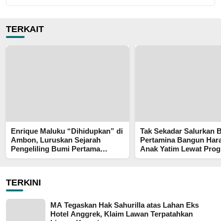
TERKAIT
Enrique Maluku “Dihidupkan” di
Tak Sekadar Salurkan 
Ambon, Luruskan Sejarah
Pertamina Bangun Har
Pengeliling Bumi Pertama
Anak Yatim Lewat Pro
Adalah Putra Nusantara
Pertamina Berkah
TERKINI
MA Tegaskan Hak Sahurilla atas Lahan Eks
Hotel Anggrek, Klaim Lawan Terpatahkan