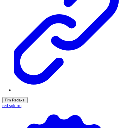
Tim Redaksi
red spktrm