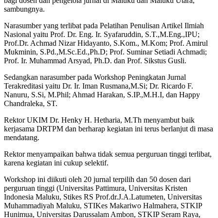
bagi dosen dan pengelola jurnal di Maluku dan Maluku Utara,”
sambungnya.
Narasumber yang terlibat pada Pelatihan Penulisan Artikel Ilmiah
Nasional yaitu Prof. Dr. Eng. Ir. Syafaruddin, S.T.,M.Eng.,IPU;
Prof.Dr. Achmad Nizar Hidayanto, S.Kom., M.Kom; Prof. Amirul
Mukminin, S.Pd.,M.Sc.Ed.,Ph.D; Prof. Suminar Setiadi Achmadi;
Prof. Ir. Muhammad Arsyad, Ph.D. dan Prof. Sikstus Gusli.
Sedangkan narasumber pada Workshop Peningkatan Jurnal
Terakreditasi yaitu Dr. Ir. Iman Rusmana,M.Si; Dr. Ricardo F.
Nanuru, S.Si, M.Phil; Ahmad Harakan, S.IP.,M.H.I, dan Happy
Chandraleka, ST.
Rektor UKIM Dr. Henky H. Hetharia, M.Th menyambut baik
kerjasama DRTPM dan berharap kegiatan ini terus berlanjut di masa
mendatang.
Rektor menyampaikan bahwa tidak semua perguruan tinggi terlibat,
karena kegiatan ini cukup selektif.
Workshop ini diikuti oleh 20 jurnal terpilih dan 50 dosen dari
perguruan tinggi (Universitas Pattimura, Universitas Kristen
Indonesia Maluku, Stikes RS Prof.dr.J.A.Latumeten, Universitas
Muhammadiyah Maluku, STIKes Makariwo Halmahera, STKIP
Hunimua, Universitas Darussalam Ambon, STKIP Seram Raya,