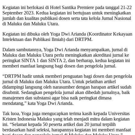
Kegiatan ini berlokasi di Hotel Santika Premiere pada tanggal 21-22
September 2023. Kedua kegiatan ini bertujuan untuk meningkatkan
jumlah dan kualitas publikasi dosen serta tata kelola Jurnal Nasional
di Maluku dan Maluku Utara.
Kegiatan ini dibuka oleh Yoga Dwi Arianda (Koordinator Kekayaan
Intelektuan dan Publikasi Ilmiah) dari DRTPM.
Dalam sambutannya, Yoga Dwi Arianda menyampaikan, jurnal di
Maluku dan Maluku Utara perlu meningkatkan akreditasi jurnal ke
peringkat SINTA 1 dan SINTA 2, dan berharap, kedua kegiatan ini
memberi manfaat langsung bagi dosen dan pengelola jurnal.
“DRTPM hadir untuk memberi penguatan bagi dosen dan pengelola
jurnal di Maluku dan Maluku Utara. Untuk pelatihan artikel
didampingi langsung oleh narasumber dengan harapan artikel sudah
disubmit. Sedangkan pengelola jurnal akan dibedah jurnalnya, baik
manajemen dan substansi agar bisa naik peringkat dimasa
mendatang,” kata Yoga Dwi Arianda.
Tak luoa, Yoga juga mengucapkan terima kasih kepada Universitas
Kristen Indonesia Maluku yang telah menjadi mitra dalam kegiatan
ini. “Selamat kepada 50 peserta artikel dan 20 jurnal terpilih
berdasarkan hasil seleksi, harapannya kegiatan ini memberi manfaat