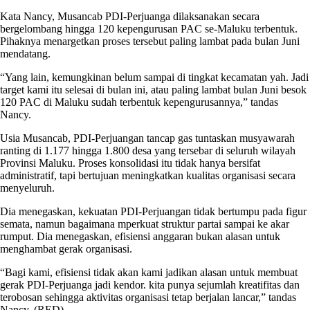
Kata Nancy, Musancab PDI-Perjuanga dilaksanakan secara
bergelombang hingga 120 kepengurusan PAC se-Maluku terbentuk.
Pihaknya menargetkan proses tersebut paling lambat pada bulan Juni
mendatang.
“Yang lain, kemungkinan belum sampai di tingkat kecamatan yah. Jadi
target kami itu selesai di bulan ini, atau paling lambat bulan Juni besok
120 PAC di Maluku sudah terbentuk kepengurusannya,” tandas
Nancy.
Usia Musancab, PDI-Perjuangan tancap gas tuntaskan musyawarah
ranting di 1.177 hingga 1.800 desa yang tersebar di seluruh wilayah
Provinsi Maluku. Proses konsolidasi itu tidak hanya bersifat
administratif, tapi bertujuan meningkatkan kualitas organisasi secara
menyeluruh.
Dia menegaskan, kekuatan PDI-Perjuangan tidak bertumpu pada figur
semata, namun bagaimana mperkuat struktur partai sampai ke akar
rumput. Dia menegaskan, efisiensi anggaran bukan alasan untuk
menghambat gerak organisasi.
“Bagi kami, efisiensi tidak akan kami jadikan alasan untuk membuat
gerak PDI-Perjuanga jadi kendor. kita punya sejumlah kreatifitas dan
terobosan sehingga aktivitas organisasi tetap berjalan lancar,” tandas
Nancy. (RED)