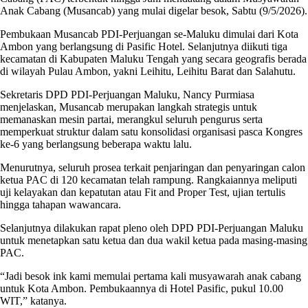
Anak Cabang (Musancab) yang mulai digelar besok, Sabtu (9/5/2026).
Pembukaan Musancab PDI-Perjuangan se-Maluku dimulai dari Kota
Ambon yang berlangsung di Pasific Hotel. Selanjutnya diikuti tiga
kecamatan di Kabupaten Maluku Tengah yang secara geografis berada
di wilayah Pulau Ambon, yakni Leihitu, Leihitu Barat dan Salahutu.
Sekretaris DPD PDI-Perjuangan Maluku, Nancy Purmiasa
menjelaskan, Musancab merupakan langkah strategis untuk
memanaskan mesin partai, merangkul seluruh pengurus serta
memperkuat struktur dalam satu konsolidasi organisasi pasca Kongres
ke-6 yang berlangsung beberapa waktu lalu.
Menurutnya, seluruh prosea terkait penjaringan dan penyaringan calon
ketua PAC di 120 kecamatan telah rampung. Rangkaiannya meliputi
uji kelayakan dan kepatutan atau Fit and Proper Test, ujian tertulis
hingga tahapan wawancara.
Selanjutnya dilakukan rapat pleno oleh DPD PDI-Perjuangan Maluku
untuk menetapkan satu ketua dan dua wakil ketua pada masing-masing
PAC.
“Jadi besok ink kami memulai pertama kali musyawarah anak cabang
untuk Kota Ambon. Pembukaannya di Hotel Pasific, pukul 10.00
WIT,” katanya.