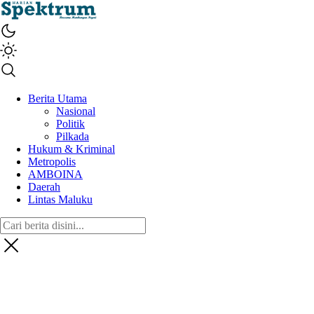
spektrumonline.com
Berita Utama
Nasional
Politik
Pilkada
Hukum & Kriminal
Metropolis
AMBOINA
Daerah
Lintas Maluku