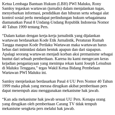
Ketua Lembaga Bantuan Hukum (LBH) PWI Maluku, Rony
Samloy tegaskan wartawan (jurnalis) dalam menjalankan tugas,
menyebarkan informasi, pendidikan dan hiburan serta sebagai alat
kontrol sosial perlu mendapat perlindungan hukum sebagaimana
diamanatkan Pasal 8 Undang-Undang Republik Indonesia Nomor
40 Tahun 1999 tentang Pers.
“Dalam kaitan dengan kerja-kerja jurnalistik yang dijalankan
wartawan berdasarkan Kode Etik Jurnalistik, Peraturan Rumah
Tangga maupun Kode Perilaku Wartawan maka wartawan harus
bebas dari intimidasi dalam bentuk apapun dan dari siapapun.
Apalagi seorang wartawan menjadi korban aksi premanisme sebagai
buntut dari sebuah pemberitaan. Karena itu kami mengecam keras
kejadian penganiayaan yang menimpa rekan kami Joseph Leisubun
di Maluku Tenggara,” tegas Wakil Ketua Bidang Pembelaan
Wartawan PWI Maluku ini.
Samloy menjelaskan berdasarkan Pasal 4 UU Pers Nomor 40 Tahun
1999 maka pihak yang merasa dirugikan akibat pemberitaan pers
dapat menempuh atau menggunakan mekanisme hak jawab.
“Kan ada mekanisme hak jawab sesuai UU Pers. Kenapa orang
yang dirugikan oleh pemberitaan Carang TV tidak tempuh
mekanisme sengketa pers melalui hak jawab.