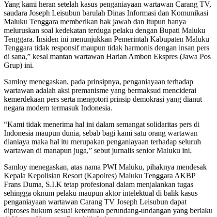
Yang kami heran setelah kasus penganiayaan wartawan Carang TV,
saudara Joseph Leisubun barulah Dinas Informasi dan Komunikasi
Maluku Tenggara memberikan hak jawab dan itupun hanya
meluruskan soal kedekatan terduga pelaku dengan Bupati Maluku
Tenggara. Insiden ini menunjukkan Pemerintah Kabupaten Maluku
Tenggara tidak responsif maupun tidak harmonis dengan insan pers
di sana,” kesal mantan wartawan Harian Ambon Ekspres (Jawa Pos
Grup) ini.
Samloy menegaskan, pada prinsipnya, penganiayaan terhadap
wartawan adalah aksi premanisme yang bermaksud menciderai
kemerdekaan pers serta mengotori prinsip demokrasi yang dianut
negara modern termasuk Indonesia.
“Kami tidak menerima hal ini dalam semangat solidaritas pers di
Indonesia maupun dunia, sebab bagi kami satu orang wartawan
dianiaya maka hal itu merupakan penganiayaan terhadap seluruh
wartawan di manapun juga,” sebut jurnalis senior Maluku ini.
Samloy menegaskan, atas nama PWI Maluku, pihaknya mendesak
Kepala Kepolisian Resort (Kapolres) Maluku Tenggara AKBP
Frans Duma, S.I.K tetap profesional dalam menjalankan tugas
sehingga oknum pelaku maupun aktor intelektual di balik kasus
penganiayaan wartawan Carang TV Joseph Leisubun dapat
diproses hukum sesuai ketentuan perundang-undangan yang berlaku