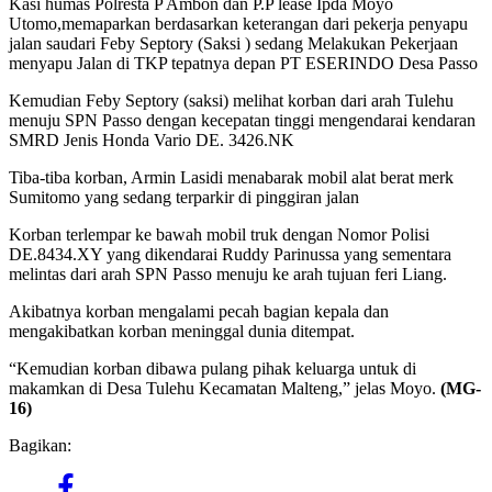
Kasi humas Polresta P Ambon dan P.P lease Ipda Moyo
Utomo,memaparkan berdasarkan keterangan dari pekerja penyapu
jalan saudari Feby Septory (Saksi ) sedang Melakukan Pekerjaan
menyapu Jalan di TKP tepatnya depan PT ESERINDO Desa Passo
Kemudian Feby Septory (saksi) melihat korban dari arah Tulehu
menuju SPN Passo dengan kecepatan tinggi mengendarai kendaran
SMRD Jenis Honda Vario DE. 3426.NK
Tiba-tiba korban, Armin Lasidi menabarak mobil alat berat merk
Sumitomo yang sedang terparkir di pinggiran jalan
Korban terlempar ke bawah mobil truk dengan Nomor Polisi
DE.8434.XY yang dikendarai Ruddy Parinussa yang sementara
melintas dari arah SPN Passo menuju ke arah tujuan feri Liang.
Akibatnya korban mengalami pecah bagian kepala dan
mengakibatkan korban meninggal dunia ditempat.
“Kemudian korban dibawa pulang pihak keluarga untuk di
makamkan di Desa Tulehu Kecamatan Malteng,” jelas Moyo.
(MG-
16)
Bagikan: