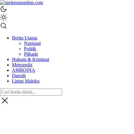
spektrumonline.com
Berita Utama
Nasional
Politik
Pilkada
Hukum & Kriminal
Metropolis
AMBOINA
Daerah
Lintas Maluku