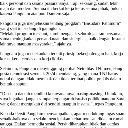
baik personil dan sarana prasarananya. Tapi sekarang, sudah lebih
maju dan modern. Semua itu berkat kerja keras semua pihak, bukan
karena Pangdam ataupun Danrem saja.
Pangdam juga menjelaskan tentang progdam “Basudara Pattimura”
yang saat ini sedang di gaungkan.
“Melalui program tersebut, kami mengajak seluruh jajaran bersama-
sama meningkatkan persaudaraan dan sinergitas, baik dengan Instansi
lainnnya maupun masyarakat,” ajaknya.
Pangdam juga menekankan terkait prinsip bekerja dengan hati, kerja
keras, kerja cerdas dan kerja ikhlas.
Selain itu, Pangdam menyinggung perihal Netralitas TNI menjelang
pesta demokrasi serentak 2024 mendatang, yang mana TNI harus
netral dengan tidak memihak dan tidak terlibat politik praktis dalam
bentuk apapun.
“Disetiap daerah memiliki kerawanannya masing-masing. Untuk itu,
saya ingatkan jangan sampai terpengaruh isu-isu politik maupun Sara,
yang dapat merugikan diri sendiri maupun instansi”, tegas Pangdam.
Kepada Persit Pangdam menyampaikan, agar mendukung tugas suami
sebaik-baiknya dan selalu menciptakan keharmonisan didalam rumah
tangga. Dalam bermedia sosial, Persit diharapkan bijak dan cerdas