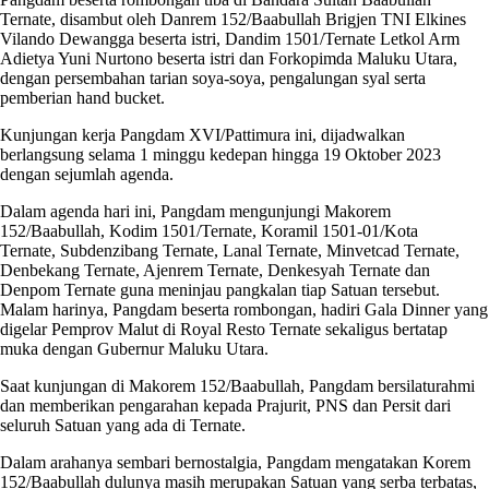
Ternate, disambut oleh Danrem 152/Baabullah Brigjen TNI Elkines
Vilando Dewangga beserta istri, Dandim 1501/Ternate Letkol Arm
Adietya Yuni Nurtono beserta istri dan Forkopimda Maluku Utara,
dengan persembahan tarian soya-soya, pengalungan syal serta
pemberian hand bucket.
Kunjungan kerja Pangdam XVI/Pattimura ini, dijadwalkan
berlangsung selama 1 minggu kedepan hingga 19 Oktober 2023
dengan sejumlah agenda.
Dalam agenda hari ini, Pangdam mengunjungi Makorem
152/Baabullah, Kodim 1501/Ternate, Koramil 1501-01/Kota
Ternate, Subdenzibang Ternate, Lanal Ternate, Minvetcad Ternate,
Denbekang Ternate, Ajenrem Ternate, Denkesyah Ternate dan
Denpom Ternate guna meninjau pangkalan tiap Satuan tersebut.
Malam harinya, Pangdam beserta rombongan, hadiri Gala Dinner yang
digelar Pemprov Malut di Royal Resto Ternate sekaligus bertatap
muka dengan Gubernur Maluku Utara.
Saat kunjungan di Makorem 152/Baabullah, Pangdam bersilaturahmi
dan memberikan pengarahan kepada Prajurit, PNS dan Persit dari
seluruh Satuan yang ada di Ternate.
Dalam arahanya sembari bernostalgia, Pangdam mengatakan Korem
152/Baabullah dulunya masih merupakan Satuan yang serba terbatas,