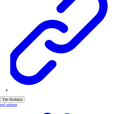
Tim Redaksi
red spktrm