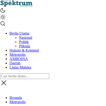
spektrumonline.com
Berita Utama
Nasional
Politik
Pilkada
Hukum & Kriminal
Metropolis
AMBOINA
Daerah
Lintas Maluku
Beranda
Metropolis