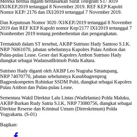
Mereka berdua diganti berdasarkan Surat Telegram ST/ 3019
IXI/KEP.2019 tertanggal 8 November 2019. REF KEP Kapolri
Nomor KEP/ 2176 dan IXI/2019 tertanggal 7 November 2019.
Dan Keputusan Nomor 3020 /XI/KEP./2019 tertanggal 8 November
2019 dan REF KEP Kapolri nomor Kep/2177 IXI/2019 tertanggal 7
Nombember 2019 tentang pemberhentian dan pengangkatan.
Termaktub dalam ST tersebut, AKBP Sutrisno Hady Santoso S.I.K.
NRP 76061070, jabatan sebelumnya Kapolres Pulau Ambon dan
Pulau-pulau Lease. Geser dari Kapolres Ambon Sutrisno Hady
diangkat sebagai WadansatBrimob Polda Kaltara.
Sutrisno Hady diganti oleh AKBP Leo Nugraha Simatupang,
NRP 74070770, jabatan sebelumnya Kasubbagrenprog
Bagpenkompeten Robinkar SSDM Polri, diangkat sebagai Kapolres
Pulau Ambon dan Pulau-pulau Lease.
Sementara Wakil Direktur Lalu Lintas (Wadirlantas) Polda Maluku,
AKBP Burkan Rudy Satria S.I.K, NRP 73080756, diangkat sebagai
Direktur Reserse dan Kriminal Umum (Dirreskrimum) Polda
Yogyakarta. (S-01)
Bagikan: