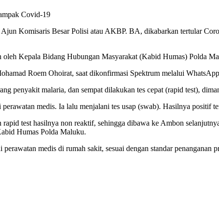
dampak Covid-19
jun Komisaris Besar Polisi atau AKBP. BA, dikabarkan tertular Coro
rkan oleh Kepala Bidang Hubungan Masyarakat (Kabid Humas) Polda 
Mohamad Roem Ohoirat, saat dikonfirmasi Spektrum melalui WhatsApp,
 penyakit malaria, dan sempat dilakukan tes cepat (rapid test), diman
awatan medis. Ia lalu menjalani tes usap (swab). Hasilnya positif ter
an rapid test hasilnya non reaktif, sehingga dibawa ke Ambon selan
p Kabid Humas Polda Maluku.
ni perawatan medis di rumah sakit, sesuai dengan standar penanganan p