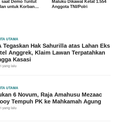
 saat Demo Tuntut
Maluku Dikawal Ketat 1.554
lan untuk Korban
Anggota TNI/Polri
aniayaan
ITA UTAMA
 Tegaskan Hak Sahurilla atas Lahan Eks
tel Anggrek, Klaim Lawan Terpatahkan
ngga Kasasi
ri yang lalu
ITA UTAMA
ukan 6 Novum, Raja Amahusu Mezaac
looy Tempuh PK ke Mahkamah Agung
ri yang lalu