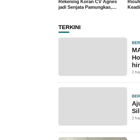
Rekening Koran CV Agnes
Ricuh
jadi Senjata Pamungkas,
Keadi
Kejati Maluku Diduga
Peng
“Masuk Angin
TERKINI
BER
MA
Ho
hi
2 ha
BER
Aj
Si
2 ha