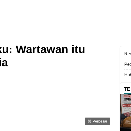
u: Wartawan itu
Re
ia
Ped
Hub
TE
Perbesar