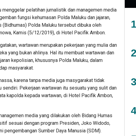
 menggelar pelatihan jurnalistik dan managemen media
ngemban fungsi kehumasan Polda Maluku dan jajaran,
1
 (Bidhumas) Polda Maluku tersebut dibuka oleh
mowa, Kamis (5/12/2019), di Hotel Pacifik Ambon.
gatakan, wartawan merupakan pekerjaan yang mulia dan
2
eka yang bukan ahlinya. Hal itu membuat wartawan dan
jaran kepolisian, khususnya Polda Maluku, dalam
dap masyarakat.
3
 massa, karena tanpa media juga masygarakat tidak
u sendiri. Pekerjaan wartawan itu sesuatu yang sulit dan
”kata kapolda kepada wartawan, di Hotel Pacifik Ambon,
4
an managemen media yang dilakukan oleh Bidang Humas
sitif sesuai dengan program Presiden, Joko Widodo,
yakni pengembangan Sumber Daya Manusia (SDM).