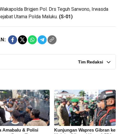
 Wakapolda Brigjen Pol. Drs Teguh Sarwono, Irwasda
ejabat Utama Polda Maluku.
(S-01)
N:
Tim Redaksi
 Amabalu & Polisi
Kunjungan Wapres Gibran ke