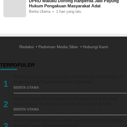
DPRD Maluku Dorong Ranperda Jadi Payung
Hukum Pengakuan Masyarakat Adat
Berita Utama
1 hari yang lalu
Redaksi
Pedoman Media Siber
Hubungi Kami
TERPOPULER
Polda Dalami Kasus Korupsi Dana Hibah Rp12 Miliar di
1
Malteng, Dua Pejabat Pemkab Diperiksa
BERITA UTAMA
Warga Leihitu Minta Ranperda Masyarakat Adat Jadi
2
Jalan Keluar Sengketa Enam Dusun Tanjung Sial
BERITA UTAMA
Kejati Maluku Sikat Korupsi Proyek Air Bersih di Pulau
3
Haruku, Lima Tersangka Ditahan