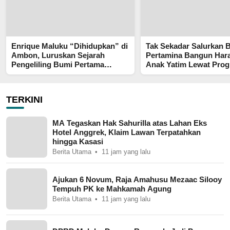
Enrique Maluku “Dihidupkan” di
Tak Sekadar Salurkan 
Ambon, Luruskan Sejarah
Pertamina Bangun Har
Pengeliling Bumi Pertama
Anak Yatim Lewat Pro
Adalah Putra Nusantara
Pertamina Berkah
TERKINI
MA Tegaskan Hak Sahurilla atas Lahan Eks
Hotel Anggrek, Klaim Lawan Terpatahkan
hingga Kasasi
Berita Utama
11 jam yang lalu
Ajukan 6 Novum, Raja Amahusu Mezaac Silooy
Tempuh PK ke Mahkamah Agung
Berita Utama
11 jam yang lalu