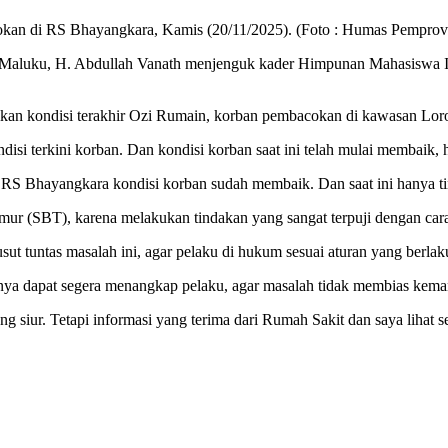
an di RS Bhayangkara, Kamis (20/11/2025). (Foto : Humas Pemprov
, H. Abdullah Vanath menjenguk kader Himpunan Mahasiswa Isl
an kondisi terakhir Ozi Rumain, korban pembacokan di kawasan Loro
disi terkini korban. Dan kondisi korban saat ini telah mulai membaik, 
a RS Bhayangkara kondisi korban sudah membaik. Dan saat ini hanya ti
ur (SBT), karena melakukan tindakan yang sangat terpuji dengan cara 
ut tuntas masalah ini, agar pelaku di hukum sesuai aturan yang berlak
annya dapat segera menangkap pelaku, agar masalah tidak membias kem
g siur. Tetapi informasi yang terima dari Rumah Sakit dan saya lihat s