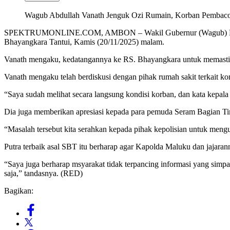
Wagub Abdullah Vanath Jenguk Ozi Rumain, Korban Pembacok
SPEKTRUMONLINE.COM, AMBON – Wakil Gubernur (Wagub) Maluku
Bhayangkara Tantui, Kamis (20/11/2025) malam.
Vanath mengaku, kedatangannya ke RS. Bhayangkara untuk memastik
Vanath mengaku telah berdiskusi dengan pihak rumah sakit terkait kon
“Saya sudah melihat secara langsung kondisi korban, dan kata kepal
Dia juga memberikan apresiasi kepada para pemuda Seram Bagian Tim
“Masalah tersebut kita serahkan kepada pihak kepolisian untuk mengus
Putra terbaik asal SBT itu berharap agar Kapolda Maluku dan jajar
“Saya juga berharap msyarakat tidak terpancing informasi yang simpan
saja,” tandasnya. (RED)
Bagikan: