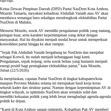
raja-raja.
Ketua Dewan Pimpinan Daerah (DPD) Partai NasDem Kota Ambon,
Mourits Tamaela, meyakini kehadiran Abdullah Vanath atau AV akan
membawa semangat baru sekaligus mendongkrak elektabilitas Partai
NasDem di Maluku.
Menurut Mourits, sosok AV memiliki pengalaman politik yang matang,
jaringan kuat, serta karakter kepemimpinan yang dekat dengan
masyarakat. Hal itu diyakini menjadi modal besar untuk memperkuat
konsolidasi partai hingga ke akar rumput.
“Sejak Pak Abdullah Vanath bergabung ke NasDem dan menjabat
sebagai Korwil, itu sudah menjadi kebanggaan bagi kami.
Pengalaman, sepak terjang, serta sosok beliau yang humanis menjadi
energi positif bagi peningkatan elektabilitas partai,” kata Mourits,
Jumat (22/5/2026).
Ia menjelaskan, capaian Partai NasDem di tingkat kabupaten/kota
maupun Provinsi Maluku selama ini merupakan hasil kerja keras
seluruh kader dan struktur partai. Namun dengan kepemimpinan AV di
tingkat wilayah, ia optimistis NasDem akan semakin solid dan
memiliki kekuatan politik yang lebih besar menghadapi agenda-agenda
politik ke depan.
“Kami di Kota Ambon sangat optimistis. Kehadiran Pak AV memberi