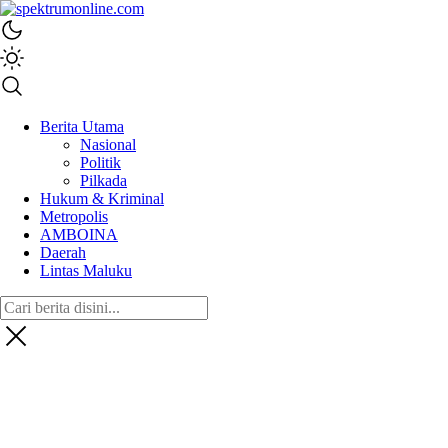
spektrumonline.com
Berita Utama
Nasional
Politik
Pilkada
Hukum & Kriminal
Metropolis
AMBOINA
Daerah
Lintas Maluku