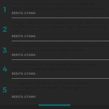
Polda Dalami Kasus Korupsi Dana Hibah Rp12
1
Miliar di Malteng, Dua Pejabat Pemkab Diperiksa
BERITA UTAMA
Warga Leihitu Minta Ranperda Masyarakat Adat
Jadi Jalan Keluar Sengketa Enam Dusun Tanjung
2
Sial
BERITA UTAMA
Kejati Maluku Sikat Korupsi Proyek Air Bersih di
3
Pulau Haruku, Lima Tersangka Ditahan
BERITA UTAMA
DPRD Maluku Dorong Ranperda Jadi Payung
4
Hukum Pengakuan Masyarakat Adat
BERITA UTAMA
Korupsi Rp18,9 Miliar di PT Dok Waiame
Terbongkar, Dua Pejabat Keuangan Jadi
5
Tersangka
BERITA UTAMA