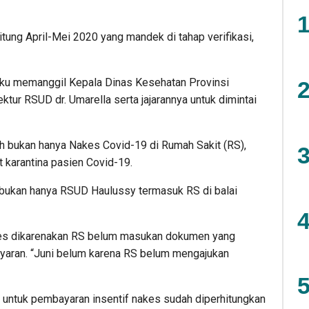
1
itung April-Mei 2020 yang mandek di tahap verifikasi,
uku memanggil Kepala Dinas Kesehatan Provinsi
2
ektur RSUD dr. Umarella serta jajarannya untuk dimintai
oh bukan hanya Nakes Covid-19 di Rumah Sakit (RS),
3
t karantina pasien Covid-19.
, bukan hanya RSUD Haulussy termasuk RS di balai
4
ses dikarenakan RS belum masukan dokumen yang
ayaran. “Juni belum karena RS belum mengajukan
5
 untuk pembayaran insentif nakes sudah diperhitungkan