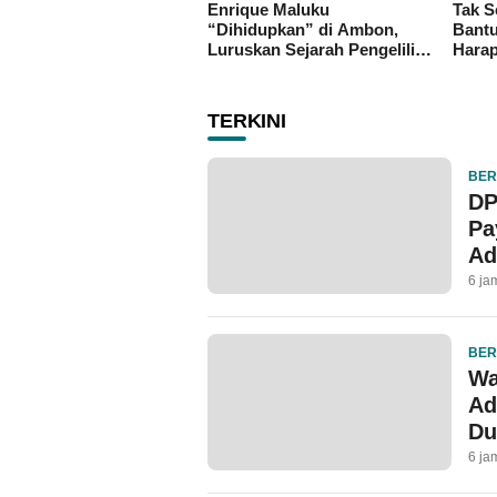
Enrique Maluku
Tak S
“Dihidupkan” di Ambon,
Bantu
Luruskan Sejarah Pengeliling
Harap
Bumi Pertama Adalah Putra
Progr
Nusantara
TERKINI
BER
DP
Pa
Ad
6 ja
BER
Wa
Ad
Du
6 ja