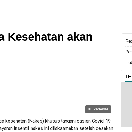
ga Kesehatan akan
Re
Ped
Hub
TE
Perbesar
aga kesehatan (Nakes) khusus tangani pasien Covid-19
yaran insentif nakes ini dilaksamakan setelah desakan