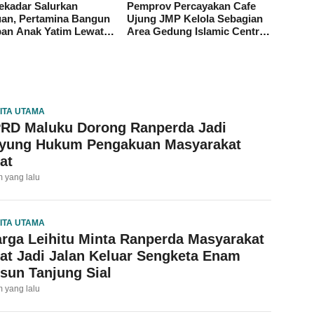
ekadar Salurkan
Pemprov Percayakan Cafe
an, Pertamina Bangun
Ujung JMP Kelola Sebagian
an Anak Yatim Lewat
Area Gedung Islamic Centre
am Pertamina Berkah
untuk Tempat Kuliner
ITA UTAMA
RD Maluku Dorong Ranperda Jadi
yung Hukum Pengakuan Masyarakat
at
m yang lalu
ITA UTAMA
rga Leihitu Minta Ranperda Masyarakat
at Jadi Jalan Keluar Sengketa Enam
sun Tanjung Sial
m yang lalu