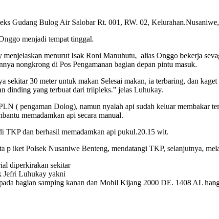
leks Gudang Bulog Air Salobar Rt. 001, RW. 02, Kelurahan.Nusaniwe
 Onggo menjadi tempat tinggal.
enjelaskan menurut Isak Roni Manuhutu, alias Onggo bekerja sevaga
ainnya nongkrong di Pos Pengamanan bagian depan pintu masuk.
sekitar 30 meter untuk makan Selesai makan, ia terbaring, dan kaget
n dinding yang terbuat dari triipleks.” jelas Luhukay.
 PLN ( pengaman Dolog), namun nyalah api sudah keluar membakar tem
mbantu memadamkan api secara manual.
di TKP dan berhasil memadamkan api pukul.20.15 wit.
p iket Polsek Nusaniwe Benteng, mendatangi TKP, selanjutnya, melak
al diperkirakan sekitar
ik Jefri Luhukay yakni
 pada bagian samping kanan dan Mobil Kijang 2000 DE. 1408 AL hangu