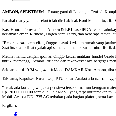
AMBON, SPEKTRUM
– Ruang ganti di Lapangan Tenis di Komp
Padahal ruang ganti tersebut telah direhab Isak Roni Manuhutu, alias
Kasi Humas Polresta Pulau Ambon & P.P Lease IPDA Jeane Luhukay m
kerjanya Sembri Ririhena, Ongen serta Ferdy, dan beberapa teman l
“Beberapa saat kemudian, Onggo masuk kedalam rumah yang jaraknya 
Saat itu, dia melihat nyalah api sementara membakar terminal listrik da
Melihat hal itu dengan spontan Onggo keluar matikan handel Gardu
untuk memanggil Sembri Ririhena dan rekan-rekannya bergegas me
Sekitar pukul 19.34 wit , 4 unit Mobil DAMKAR Kota Ambon, tiba 
Tak lama, Kapolsek Nusaniwe, IPTU Johan Anakotta bersama anggota 
“Tidak ada korban jiwa pada peristiwa tersebut namun kerugian materi
Rp. 20.000.000,00 serta dua Unit Mobil, yang terparkir terbakar, mil
Mobil Avansa DE 1735 AC terbakar pada bagian plafon , serta kaca
Bagikan: