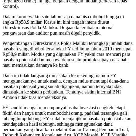
(organized crime) ini juga berjalan dengan mudah (terkesan lepas
kontrol).
Dalam kurun waktu satu tahun saja dana bisa dibobol hingga di
angka Rp58,9 miliar. Kasus ini kini tengah intens diusut
Ditreskrimsus Polda Maluku. Dugaan keterlibatan internal
pengawasan dan auditor pun masih digali penyidik.
Pengembangan Ditreskrimsus Polda Maluku terungkap jumlah dana
nasabah yang dibobol tersangka FY terhitung tahun 2019 mencapai
Rp58,9 miliar. Modus yang digunakan FY yakni cara mencari para
nasabah potensial dan menawarkan suatu produk supaya nasabah
mau memasukan dananya ke bank.
Dana ini tidak langsung dimasukan ke rekening, namun FY
menggunakannya untuk usaha, dengan mdus menutupi dana-dana
nasabah potensial yang sudah dijanjikan, namun ternyata tidak
dimasukan ke sistem perbankan. Tentunya sistim internal BNI
Ambon tidak bisa mendeteksinya.
FY sendiri mengaku, mempunyai usaha investasi cengkeh tetapi
fiktif, dan hanya untuk membodohi orang, padahal tersangka gali
lubang tutup lubang. FY sudah menjanjikan nasabah potensial akan
mendapatkan hasil tabungn, sehingga menggunakan dana
perbankan yang dicairkan melalui Kantor Cabang Pembantu Tual,
Dobo di Kabupaten Kepulauan Aru, KCP Masohi, KCP Mardika,