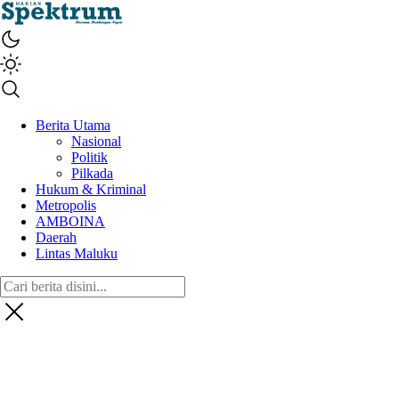
spektrumonline.com
Berita Utama
Nasional
Politik
Pilkada
Hukum & Kriminal
Metropolis
AMBOINA
Daerah
Lintas Maluku