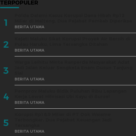
TERPOPULER
Polda Dalami Kasus Korupsi Dana Hibah Rp12
1
Miliar di Malteng, Dua Pejabat Pemkab Diperiksa
BERITA UTAMA
Kejati Maluku Sikat Korupsi Proyek Air Bersih di
2
Pulau Haruku, Lima Tersangka Ditahan
BERITA UTAMA
Warga Leihitu Minta Ranperda Masyarakat Adat
Jadi Jalan Keluar Sengketa Enam Dusun Tanjung
3
Sial
BERITA UTAMA
Pemprov Maluku Bidik Puluhan Ribu Lapangan
4
Kerja Lewat Hilirisasi Ubi Kayu di Bursel
BERITA UTAMA
Korupsi Rp18,9 Miliar di PT Dok Waiame
Terbongkar, Dua Pejabat Keuangan Jadi
5
Tersangka
BERITA UTAMA