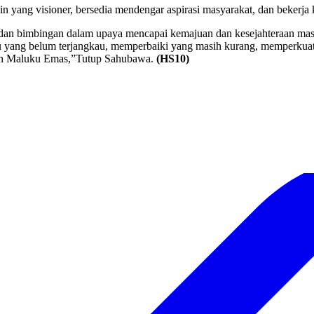
n yang visioner, bersedia mendengar aspirasi masyarakat, dan bekerj
n bimbingan dalam upaya mencapai kemajuan dan kesejahteraan masya
kau yang belum terjangkau, memperbaiki yang masih kurang, memperk
an Maluku Emas,”Tutup Sahubawa.
(HS10)