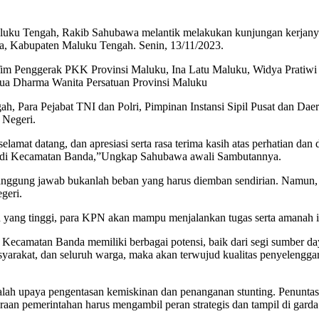
luku Tengah, Rakib Sahubawa melantik melakukan kunjungan kerjanya
a, Kabupaten Maluku Tengah. Senin, 13/11/2023.
a Tim Penggerak PKK Provinsi Maluku, Ina Latu Maluku, Widya Prati
ua Dharma Wanita Persatuan Provinsi Maluku
ah, Para Pejabat TNI dan Polri, Pimpinan Instansi Sipil Pusat dan
 Negeri.
at datang, dan apresiasi serta rasa terima kasih atas perhatian dan
 di Kecamatan Banda,”Ungkap Sahubawa awali Sambutannya.
anggung jawab bukanlah beban yang harus diemban sendirian. Namun,
geri.
an yang tinggi, para KPN akan mampu menjalankan tugas serta amanah 
Kecamatan Banda memiliki berbagai potensi, baik dari segi sumber d
asyarakat, dan seluruh warga, maka akan terwujud kualitas penyelengg
adalah upaya pengentasan kemiskinan dan penanganan stunting. Penuntas
aan pemerintahan harus mengambil peran strategis dan tampil di gard