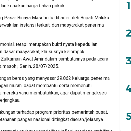
1
dan kenaikan harga bahan pokok.
g Pasar Binaya Masohi itu dihadiri oleh Bupati Maluku
erwakilan instansi terkait, dan masyarakat penerima
2
emonial, tetapi merupakan bukti nyata kepedulian
an dasar masyarakat, khususnya kelompok
3
, Zulkarnain Awat Amir dalam sambutannya pada acara
ya masohi, Senin, 28/07/2025.
pangan beras yang menyasar 29.862 keluarga penerima
4
ngan murah, dapat membantu serta memenuhi
ma mereka yang membutuhkan, agar dapat mengakses
erjangkau.
ukungan terhadap program prioritas pemerintah pusat,
5
hanan pangan nasional ditingkat daerah,”jelasnya.