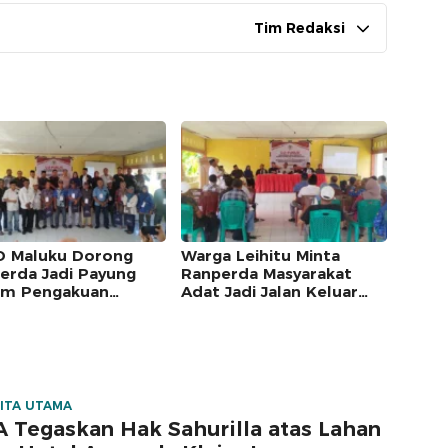
Tim Redaksi
 Maluku Dorong
Warga Leihitu Minta
erda Jadi Payung
Ranperda Masyarakat
m Pengakuan
Adat Jadi Jalan Keluar
arakat Adat
Sengketa Enam Dusun
Tanjung Sial
ITA UTAMA
 Tegaskan Hak Sahurilla atas Lahan