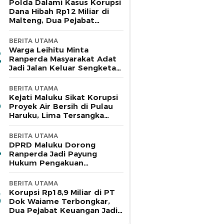
Polda Dalami Kasus Korupsi
Dana Hibah Rp12 Miliar di
Malteng, Dua Pejabat
Pemkab Diperiksa
BERITA UTAMA
Warga Leihitu Minta
Ranperda Masyarakat Adat
Jadi Jalan Keluar Sengketa
Enam Dusun Tanjung Sial
BERITA UTAMA
Kejati Maluku Sikat Korupsi
Proyek Air Bersih di Pulau
Haruku, Lima Tersangka
Ditahan
BERITA UTAMA
DPRD Maluku Dorong
Ranperda Jadi Payung
Hukum Pengakuan
Masyarakat Adat
BERITA UTAMA
Korupsi Rp18,9 Miliar di PT
Dok Waiame Terbongkar,
Dua Pejabat Keuangan Jadi
Tersangka