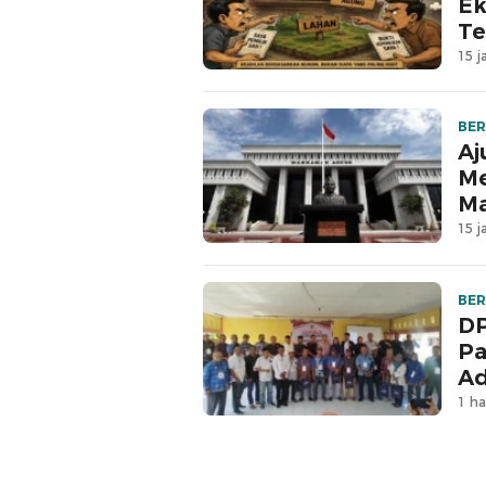
Ek
Te
15 j
BER
Aj
Me
M
15 j
BER
DP
Pa
Ad
1 ha