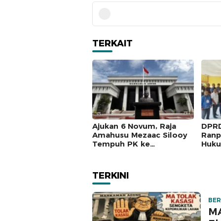
TERKAIT
Ajukan 6 Novum, Raja
DPRD
Amahusu Mezaac Silooy
Ranp
Tempuh PK ke
Huku
Mahkamah Agung
Masy
TERKINI
BER
MA