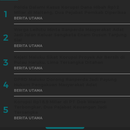
Polda Dalami Kasus Korupsi Dana Hibah Rp12
1
Miliar di Malteng, Dua Pejabat Pemkab Diperiksa
BERITA UTAMA
Warga Leihitu Minta Ranperda Masyarakat Adat
Jadi Jalan Keluar Sengketa Enam Dusun Tanjung
2
Sial
BERITA UTAMA
Kejati Maluku Sikat Korupsi Proyek Air Bersih di
3
Pulau Haruku, Lima Tersangka Ditahan
BERITA UTAMA
DPRD Maluku Dorong Ranperda Jadi Payung
4
Hukum Pengakuan Masyarakat Adat
BERITA UTAMA
Korupsi Rp18,9 Miliar di PT Dok Waiame
Terbongkar, Dua Pejabat Keuangan Jadi
5
Tersangka
BERITA UTAMA