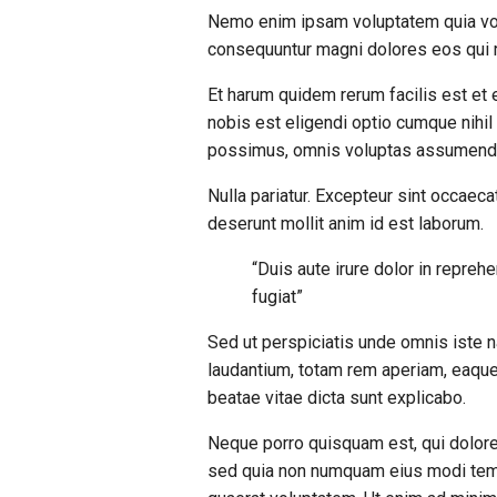
Nemo enim ipsam voluptatem quia volup
consequuntur magni dolores eos qui r
Et harum quidem rerum facilis est et 
nobis est eligendi optio cumque nihi
possimus, omnis voluptas assumenda 
Nulla pariatur. Excepteur sint occaecat
deserunt mollit anim id est laborum.
“Duis aute irure dolor in reprehe
fugiat”
Sed ut perspiciatis unde omnis iste 
laudantium, totam rem aperiam, eaque i
beatae vitae dicta sunt explicabo.
Neque porro quisquam est, qui dolorem
sed quia non numquam eius modi temp