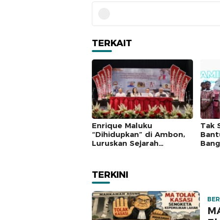
TERKAIT
Enrique Maluku
Tak 
“Dihidupkan” di Ambon,
Bant
Luruskan Sejarah
Bang
Pengeliling Bumi
Yati
Pertama Adalah Putra
Pert
Nusantara
TERKINI
BER
MA