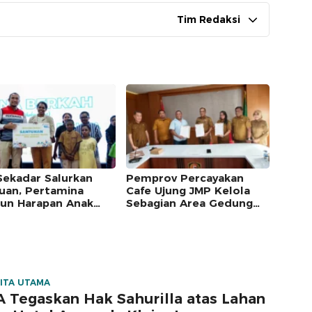
Tim Redaksi
Sekadar Salurkan
Pemprov Percayakan
uan, Pertamina
Cafe Ujung JMP Kelola
un Harapan Anak
Sebagian Area Gedung
m Lewat Program
Islamic Centre untuk
amina Berkah
Tempat Kuliner
ITA UTAMA
 Tegaskan Hak Sahurilla atas Lahan