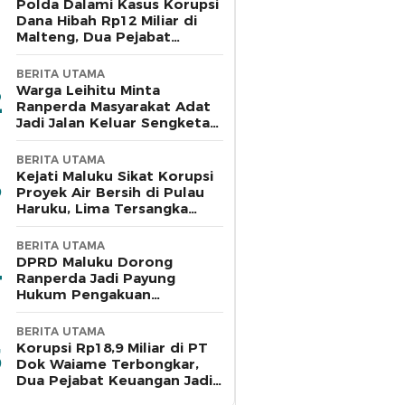
Polda Dalami Kasus Korupsi
Dana Hibah Rp12 Miliar di
Malteng, Dua Pejabat
Pemkab Diperiksa
BERITA UTAMA
Warga Leihitu Minta
Ranperda Masyarakat Adat
Jadi Jalan Keluar Sengketa
Enam Dusun Tanjung Sial
BERITA UTAMA
Kejati Maluku Sikat Korupsi
Proyek Air Bersih di Pulau
Haruku, Lima Tersangka
Ditahan
BERITA UTAMA
DPRD Maluku Dorong
Ranperda Jadi Payung
Hukum Pengakuan
Masyarakat Adat
BERITA UTAMA
Korupsi Rp18,9 Miliar di PT
Dok Waiame Terbongkar,
Dua Pejabat Keuangan Jadi
Tersangka