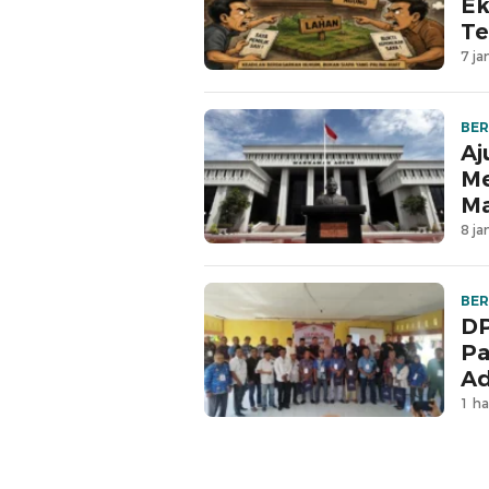
Ek
Te
7 ja
BER
Aj
Me
M
8 ja
BER
DP
Pa
Ad
1 ha