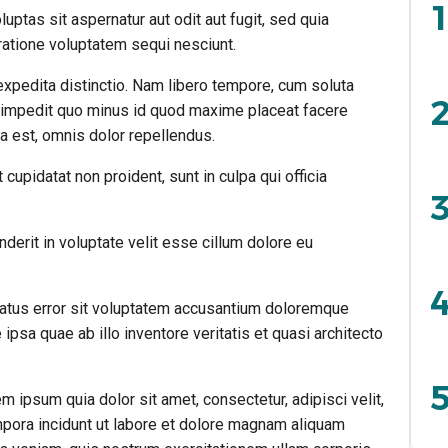
1
tas sit aspernatur aut odit aut fugit, sed quia
atione voluptatem sequi nesciunt.
expedita distinctio. Nam libero tempore, cum soluta
2
l impedit quo minus id quod maxime placeat facere
est, omnis dolor repellendus.
 cupidatat non proident, sunt in culpa qui officia
3
nderit in voluptate velit esse cillum dolore eu
4
natus error sit voluptatem accusantium doloremque
psa quae ab illo inventore veritatis et quasi architecto
5
 ipsum quia dolor sit amet, consectetur, adipisci velit,
ora incidunt ut labore et dolore magnam aliquam