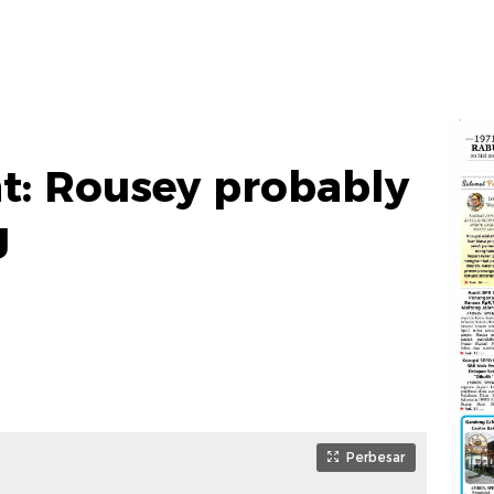
t: Rousey probably
g
Perbesar