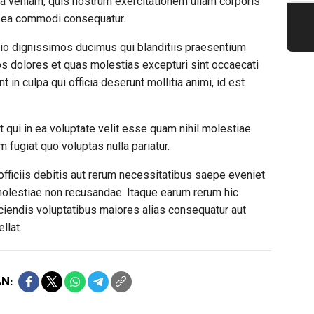
a veniam, quis nostrum exercitationem ullam corporis
ex ea commodi consequatur.
io dignissimos ducimus qui blanditiis praesentium
os dolores et quas molestias excepturi sint occaecati
t in culpa qui officia deserunt mollitia animi, id est
 qui in ea voluptate velit esse quam nihil molestiae
 fugiat quo voluptas nulla pariatur.
ficiis debitis aut rerum necessitatibus saepe eveniet
 molestiae non recusandae. Itaque earum rerum hic
eiciendis voluptatibus maiores alias consequatur aut
llat.
N: