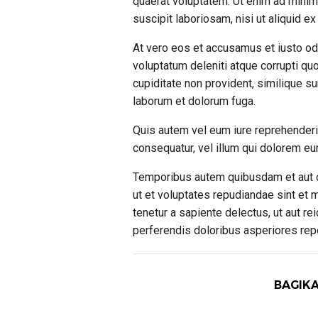
quaerat voluptatem. Ut enim ad minim
suscipit laboriosam, nisi ut aliquid 
At vero eos et accusamus et iusto od
voluptatum deleniti atque corrupti qu
cupiditate non provident, similique sun
laborum et dolorum fuga.
Quis autem vel eum iure reprehenderit
consequatur, vel illum qui dolorem eum
Temporibus autem quibusdam et aut of
ut et voluptates repudiandae sint et
tenetur a sapiente delectus, ut aut r
perferendis doloribus asperiores repe
BAGIKA