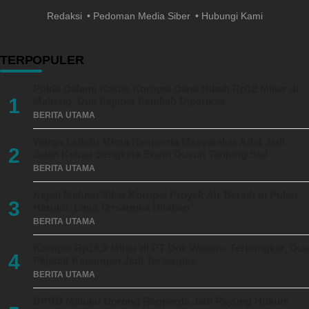
Redaksi
Pedoman Media Siber
Hubungi Kami
TERPOPULER
Polda Dalami Kasus Korupsi Dana Hibah Rp12 Miliar di
1
Malteng, Dua Pejabat Pemkab Diperiksa
BERITA UTAMA
Warga Leihitu Minta Ranperda Masyarakat Adat Jadi
2
Jalan Keluar Sengketa Enam Dusun Tanjung Sial
BERITA UTAMA
Kejati Maluku Sikat Korupsi Proyek Air Bersih di Pulau
3
Haruku, Lima Tersangka Ditahan
BERITA UTAMA
Korupsi Rp18,9 Miliar di PT Dok Waiame Terbongkar, Dua
4
Pejabat Keuangan Jadi Tersangka
BERITA UTAMA
DPRD Maluku Dorong Ranperda Jadi Payung Hukum