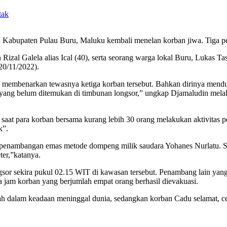
abupaten Pulau Buru, Maluku kembali menelan korban jiwa. Tiga pe
 Rizal Galela alias Ical (40), serta seorang warga lokal Buru, Lukas
0/11/2022).
membenarkan tewasnya ketiga korban tersebut. Bahkan dirinya mend
in yang belum ditemukan di timbunan longsor,” ungkap Djamaludin melal
al saat para korban bersama kurang lebih 30 orang melakukan aktivitas
k”.
 penambangan emas metode dompeng milik saudara Yohanes Nurlatu. Se
ter,”katanya.
 longsor sekira pukul 02.15 WIT di kawasan tersebut. Penambang lain y
a jam korban yang berjumlah empat orang berhasil dievakuasi.
 dalam keadaan meninggal dunia, sedangkan korban Cadu selamat, cede