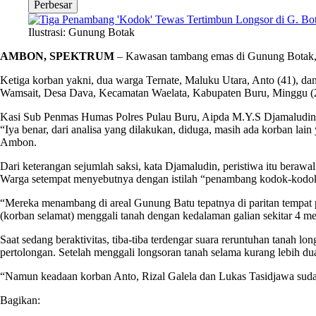
Perbesar
Ilustrasi: Gunung Botak
AMBON, SPEKTRUM
– Kawasan tambang emas di Gunung Botak, K
Ketiga korban yakni, dua warga Ternate, Maluku Utara, Anto (41), dan
Wamsait, Desa Dava, Kecamatan Waelata, Kabupaten Buru, Minggu (2
Kasi Sub Penmas Humas Polres Pulau Buru, Aipda M.Y.S Djamaludin 
“Iya benar, dari analisa yang dilakukan, diduga, masih ada korban la
Ambon.
Dari keterangan sejumlah saksi, kata Djamaludin, peristiwa itu beraw
Warga setempat menyebutnya dengan istilah “penambang kodok-kodo
“Mereka menambang di areal Gunung Batu tepatnya di paritan tempat
(korban selamat) menggali tanah dengan kedalaman galian sekitar 4 me
Saat sedang beraktivitas, tiba-tiba terdengar suara reruntuhan tanah
pertolongan. Setelah menggali longsoran tanah selama kurang lebih du
“Namun keadaan korban Anto, Rizal Galela dan Lukas Tasidjawa sudah
Bagikan: