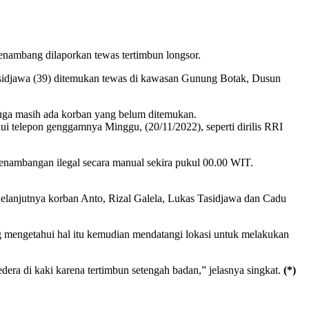
nambang dilaporkan tewas tertimbun longsor.
 Tasidjawa (39) ditemukan tewas di kawasan Gunung Botak, Dusun
uga masih ada korban yang belum ditemukan.
ui telepon genggamnya Minggu, (20/11/2022), seperti dirilis RRI
 penambangan ilegal secara manual sekira pukul 00.00 WIT.
lanjutnya korban Anto, Rizal Galela, Lukas Tasidjawa dan Cadu
ang mengetahui hal itu kemudian mendatangi lokasi untuk melakukan
ra di kaki karena tertimbun setengah badan,” jelasnya singkat.
(*)