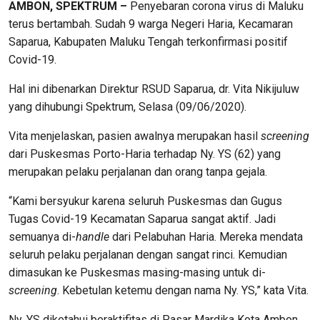
AMBON, SPEKTRUM –
Penyebaran corona virus di Maluku
terus bertambah. Sudah 9 warga Negeri Haria, Kecamaran
Saparua, Kabupaten Maluku Tengah terkonfirmasi positif
Covid-19.
Hal ini dibenarkan Direktur RSUD Saparua, dr. Vita Nikijuluw
yang dihubungi Spektrum, Selasa (09/06/2020).
Vita menjelaskan, pasien awalnya merupakan hasil
screening
dari Puskesmas Porto-Haria terhadap Ny. YS (62) yang
merupakan pelaku perjalanan dan orang tanpa gejala.
“Kami bersyukur karena seluruh Puskesmas dan Gugus
Tugas Covid-19 Kecamatan Saparua sangat aktif. Jadi
semuanya di-
handle
dari Pelabuhan Haria. Mereka mendata
seluruh pelaku perjalanan dengan sangat rinci. Kemudian
dimasukan ke Puskesmas masing-masing untuk di-
screening
. Kebetulan ketemu dengan nama Ny. YS,” kata Vita.
Ny. YS diketahui beraktifitas di Pasar Mardika Kota Ambon.