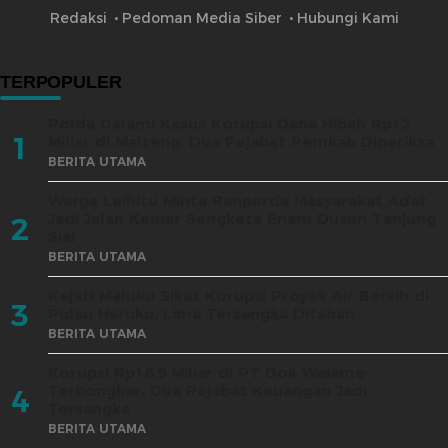
Redaksi
Pedoman Media Siber
Hubungi Kami
TERPOPULER
Polda Dalami Kasus Korupsi Dana Hibah Rp12
1
Miliar di Malteng, Dua Pejabat Pemkab Diperiksa
BERITA UTAMA
Warga Leihitu Minta Ranperda Masyarakat Adat
Jadi Jalan Keluar Sengketa Enam Dusun Tanjung
2
Sial
BERITA UTAMA
Kejati Maluku Sikat Korupsi Proyek Air Bersih di
3
Pulau Haruku, Lima Tersangka Ditahan
BERITA UTAMA
Korupsi Rp18,9 Miliar di PT Dok Waiame
Terbongkar, Dua Pejabat Keuangan Jadi
4
Tersangka
BERITA UTAMA