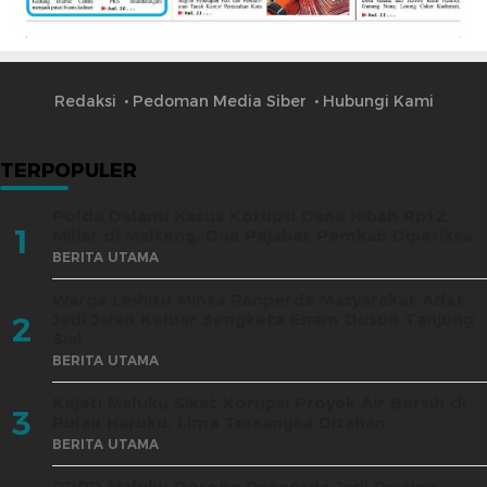
Redaksi
Pedoman Media Siber
Hubungi Kami
TERPOPULER
Polda Dalami Kasus Korupsi Dana Hibah Rp12
1
Miliar di Malteng, Dua Pejabat Pemkab Diperiksa
BERITA UTAMA
Warga Leihitu Minta Ranperda Masyarakat Adat
Jadi Jalan Keluar Sengketa Enam Dusun Tanjung
2
Sial
BERITA UTAMA
Kejati Maluku Sikat Korupsi Proyek Air Bersih di
3
Pulau Haruku, Lima Tersangka Ditahan
BERITA UTAMA
DPRD Maluku Dorong Ranperda Jadi Payung