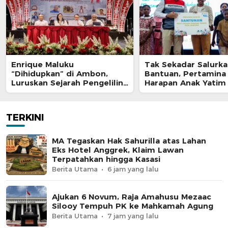
Enrique Maluku
Tak Sekadar Salurk
“Dihidupkan” di Ambon,
Bantuan, Pertamina
Luruskan Sejarah Pengeliling
Harapan Anak Yatim
Bumi Pertama Adalah Putra
Program Pertamina
Nusantara
TERKINI
MA Tegaskan Hak Sahurilla atas Lahan
Eks Hotel Anggrek, Klaim Lawan
Terpatahkan hingga Kasasi
Berita Utama
6 jam yang lalu
Ajukan 6 Novum, Raja Amahusu Mezaac
Silooy Tempuh PK ke Mahkamah Agung
Berita Utama
7 jam yang lalu