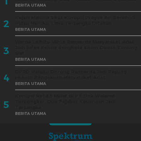
1
BERITA UTAMA
Kejati Maluku Sikat Korupsi Proyek Air Bersih di
2
Pulau Haruku, Lima Tersangka Ditahan
BERITA UTAMA
Warga Leihitu Minta Ranperda Masyarakat Adat
Jadi Jalan Keluar Sengketa Enam Dusun Tanjung
3
Sial
BERITA UTAMA
DPRD Maluku Dorong Ranperda Jadi Payung
4
Hukum Pengakuan Masyarakat Adat
BERITA UTAMA
Korupsi Rp18,9 Miliar di PT Dok Waiame
Terbongkar, Dua Pejabat Keuangan Jadi
5
Tersangka
BERITA UTAMA