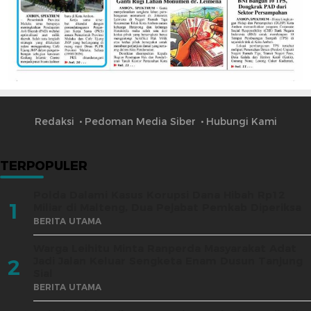
Redaksi
Pedoman Media Siber
Hubungi Kami
TERPOPULER
Polda Dalami Kasus Korupsi Dana Hibah Rp12
1
Miliar di Malteng, Dua Pejabat Pemkab Diperiksa
BERITA UTAMA
Warga Leihitu Minta Ranperda Masyarakat Adat
Jadi Jalan Keluar Sengketa Enam Dusun Tanjung
2
Sial
BERITA UTAMA