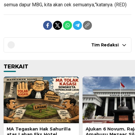
semua dapur MBG, kita akan cek semuanya,”katanya. (RED)
Tim Redaksi
TERKAIT
MA Tegaskan Hak Sahurilla
Ajukan 6 Novum, Raj
atas Lahan Eks Hotel
Amahusu Mezaac Si