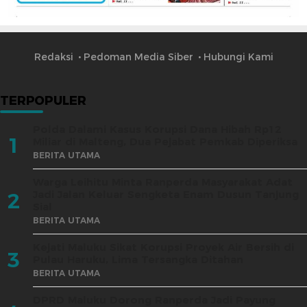
Redaksi
Pedoman Media Siber
Hubungi Kami
TERPOPULER
Polda Dalami Kasus Korupsi Dana Hibah Rp12
1
Miliar di Malteng, Dua Pejabat Pemkab Diperiksa
BERITA UTAMA
Warga Leihitu Minta Ranperda Masyarakat Adat
Jadi Jalan Keluar Sengketa Enam Dusun Tanjung
2
Sial
BERITA UTAMA
Kejati Maluku Sikat Korupsi Proyek Air Bersih di
3
Pulau Haruku, Lima Tersangka Ditahan
BERITA UTAMA
DPRD Maluku Dorong Ranperda Jadi Payung