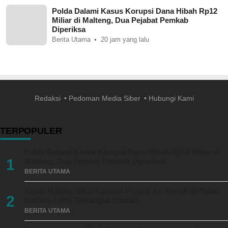
Polda Dalami Kasus Korupsi Dana Hibah Rp12
Miliar di Malteng, Dua Pejabat Pemkab
Diperiksa
Berita Utama
20 jam yang lalu
Redaksi
Pedoman Media Siber
Hubungi Kami
TERPOPULER
Polda Dalami Kasus Korupsi Dana Hibah Rp12 Miliar di
1
Malteng, Dua Pejabat Pemkab Diperiksa
BERITA UTAMA
Kejati Maluku Sikat Korupsi Proyek Air Bersih di Pulau
2
Haruku, Lima Tersangka Ditahan
BERITA UTAMA