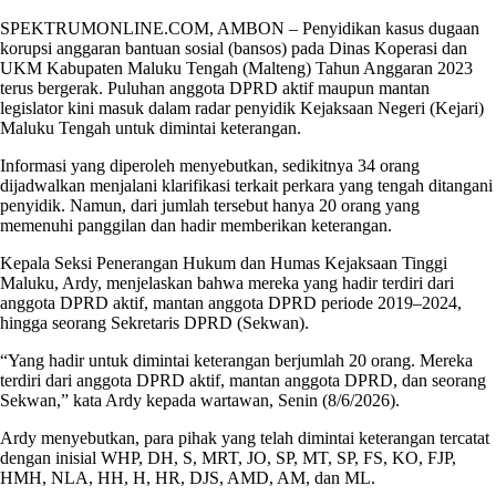
SPEKTRUMONLINE.COM, AMBON – Penyidikan kasus dugaan
korupsi anggaran bantuan sosial (bansos) pada Dinas Koperasi dan
UKM Kabupaten Maluku Tengah (Malteng) Tahun Anggaran 2023
terus bergerak. Puluhan anggota DPRD aktif maupun mantan
legislator kini masuk dalam radar penyidik Kejaksaan Negeri (Kejari)
Maluku Tengah untuk dimintai keterangan.
Informasi yang diperoleh menyebutkan, sedikitnya 34 orang
dijadwalkan menjalani klarifikasi terkait perkara yang tengah ditangani
penyidik. Namun, dari jumlah tersebut hanya 20 orang yang
memenuhi panggilan dan hadir memberikan keterangan.
Kepala Seksi Penerangan Hukum dan Humas Kejaksaan Tinggi
Maluku, Ardy, menjelaskan bahwa mereka yang hadir terdiri dari
anggota DPRD aktif, mantan anggota DPRD periode 2019–2024,
hingga seorang Sekretaris DPRD (Sekwan).
“Yang hadir untuk dimintai keterangan berjumlah 20 orang. Mereka
terdiri dari anggota DPRD aktif, mantan anggota DPRD, dan seorang
Sekwan,” kata Ardy kepada wartawan, Senin (8/6/2026).
Ardy menyebutkan, para pihak yang telah dimintai keterangan tercatat
dengan inisial WHP, DH, S, MRT, JO, SP, MT, SP, FS, KO, FJP,
HMH, NLA, HH, H, HR, DJS, AMD, AM, dan ML.