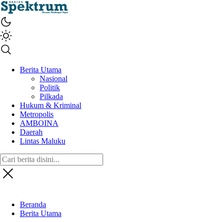
spektrumonline.com
Berita Utama
Nasional
Politik
Pilkada
Hukum & Kriminal
Metropolis
AMBOINA
Daerah
Lintas Maluku
Beranda
Berita Utama