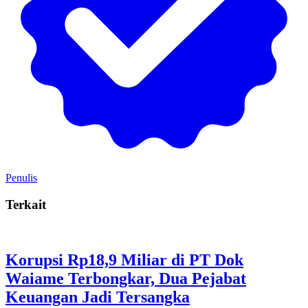
Penulis
Terkait
Korupsi Rp18,9 Miliar di PT Dok
Waiame Terbongkar, Dua Pejabat
Keuangan Jadi Tersangka