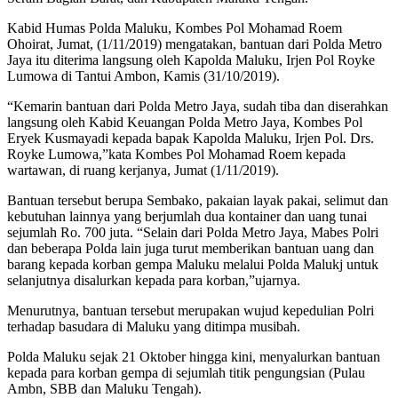
Kabid Humas Polda Maluku, Kombes Pol Mohamad Roem
Ohoirat, Jumat, (1/11/2019) mengatakan, bantuan dari Polda Metro
Jaya itu diterima langsung oleh Kapolda Maluku, Irjen Pol Royke
Lumowa di Tantui Ambon, Kamis (31/10/2019).
“Kemarin bantuan dari Polda Metro Jaya, sudah tiba dan diserahkan
langsung oleh Kabid Keuangan Polda Metro Jaya, Kombes Pol
Eryek Kusmayadi kepada bapak Kapolda Maluku, Irjen Pol. Drs.
Royke Lumowa,”kata Kombes Pol Mohamad Roem kepada
wartawan, di ruang kerjanya, Jumat (1/11/2019).
Bantuan tersebut berupa Sembako, pakaian layak pakai, selimut dan
kebutuhan lainnya yang berjumlah dua kontainer dan uang tunai
sejumlah Ro. 700 juta. “Selain dari Polda Metro Jaya, Mabes Polri
dan beberapa Polda lain juga turut memberikan bantuan uang dan
barang kepada korban gempa Maluku melalui Polda Malukj untuk
selanjutnya disalurkan kepada para korban,”ujarnya.
Menurutnya, bantuan tersebut merupakan wujud kepedulian Polri
terhadap basudara di Maluku yang ditimpa musibah.
Polda Maluku sejak 21 Oktober hingga kini, menyalurkan bantuan
kepada para korban gempa di sejumlah titik pengungsian (Pulau
Ambn, SBB dan Maluku Tengah).